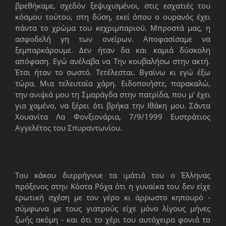
βρεθήκαμε, σχεδόν ξεψυχισμένοι, στις εσχατιές του
κόσμου τούτου, στη δύση, εκεί όπου ο ουρανός έχει
πάντα το χρώμα του κεχριμπαριού. Μπροστά μας, η
ασφοδελή γη των ονείρων. Αποφασίσαμε να
ξεμπαρκάρουμε. Δεν ήταν δα και καμιά δύσκολη
απόφαση. Εγώ ανέλαβα να Την κουβαλήσω στην ακτή.
Έτσι ήταν το σωστό. Τετέλεσται. Βγαίνω κι εγώ έξω
τώρα. Μια τελευταία χάρη. Ειδοποιήστε, παρακαλώ,
την ανιψιά μου τη Σμαράγδα στην πατρίδα, που μ’ έχει
για χαμένο, να ξέρει ότι βρήκα την Ιθάκη μου. Σάντα
Χουανίτα Λα Φονξιονάρια, 7/9/1999 Ευστράτιος
Αγγελέτος του Σπυραντωνίου.
Του κάκου διερρήγνυε τα ιμάτιά του ο Έλληνας
πρόξενος στην Κόστα Ρόχα ότι η γυναίκα του δεν είχε
ερωτική σχέση με τον γέρο κι άρρωστο κηπουρό -
σύμφωνα με τους γιατρούς είχε μόνο λίγους μήνες
ζωής ακόμη - και ότι το χέρι του αυτόχειρα φονιά το