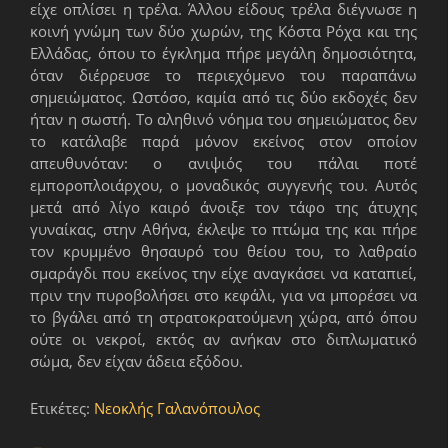
είχε οπλίσει η τρέλα. Άλλου είδους τρέλα διέγνωσε η
κοινή γνώμη των δύο χωρών, της Κόστα Ρόχα και της
Ελλάδας, όπου το έγκλημα πήρε μεγάλη δημοσιότητα,
όταν διέρρευσε το περιεχόμενο του παραπάνω
σημειώματος. Ωστόσο, καμία από τις δύο εκδοχές δεν
ήταν η σωστή. Το αληθινό νόημα του σημειώματος δεν
το κατάλαβε παρά μόνον εκείνος στον οποίον
απευθυνόταν: ο ανιψιός του πάλαι ποτέ
εμποροπλοιάρχου, ο μοναδικός συγγενής του. Αυτός
μετά από λίγο καιρό άνοιξε τον τάφο της άτυχης
γυναίκας, στην Αθήνα, έκλεψε το πτώμα της και πήρε
τον κρυμμένο θησαυρό του θείου του, το λαθραίο
σμαράγδι που εκείνος την είχε αναγκάσει να καταπιεί,
πριν την πυροβολήσει στο κεφάλι, για να μπορέσει να
το βγάλει από τη στρατοκρατούμενη χώρα, από όπου
ούτε οι νεκροί, εκτός αν ανήκαν στο διπλωματικό
σώμα, δεν είχαν άδεια εξόδου.
Ετικέτες:
Νεοκλής Γαλανόπουλος