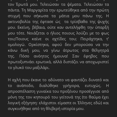
τον Έρωτά μου. Τελειώσαν τα ψέματα. Τελειώσαν τα
πάντα. Τη Μαργαρίτα την ερωτεύθηκα από την πρώτη
στιγμή που σήκωσα τα μάτια μου πάνω της. Η
ακτινοβολία της έφτασε ώς τα τρίσβαθα της ψυχής
μου. Εκείνη, βέβαια, ούτε καν αντελήφθη την ύπαρξή
μου τότε. Νοιάζεται ο ήλιος ποιους λούζει με το φως
του;Ποιους καίνε οι αχτίδες του; Πειράχτηκα, τ’
ομολογώ. Ορκίστηκα, αφού δεν μπορούσα να την
κάνω δική μου, να γίνω άτρωτος στα θέλγητρά
της. Πόσο ανόητος ήμουνα! Σαν έφηβος που
πρωτοξυπνάει ερωτικά, αλλά διστάζει να αποχωριστεί
το γλυκό του μαξιλάρι.
Η αχλή που έκανε το αδύνατο να φαντάζει δυνατό και
το ανάποδο, διαλύθηκε γρήγορα, ευτυχώς. Η
απροσπέλαστη γυναίκα του προξένου προσέγγισε από
μόνη της τον κηπουρό του γείτονά της (το θαύμα έχει
λογική εξήγηση: ελάχιστοι είμαστε οι Έλληνες εδώ) και
συγκινήθηκε από τη θλιβερή ιστορία μου.