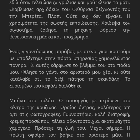
εδώ όταν τελειώσεις» γρύλισε και μού ’κλεισε το μάτι.
«Κάβλωσες αρχιδάκι;» του ψιθύρισα δείχνοντάς του
την Μπερέτα. Πλοπ. Ούτε κιχ δεν έβγαλε. Η
χρησιμότητα της σωστής εκπαίδευσης. Χάιδεψα τον
σιγαστήρα, έσβησα τη μηχανή, φόρεσα την
βενετσιάνικη μάσκα και προχώρησα.
Ένας γιγαντόσωμος μπράβος με στενό γκρι κοστούμι
με υποδέχτηκε στην πόρτα υπηρεσίας χαμογελώντας
πονηρά. Κι αυτός κάρφωσε το βλέμμα του στα πόδια
μου. Φίλησε το γάντι στο αριστερό μου χέρι κι ούτε
κατάλαβε ότι το δεξί πάτησε τη σκανδάλη. Το
ξυρισμένο του κεφάλι διαλύθηκε.
Μπήκα στο παλάτι. Ο υπουργός με περίμενε στο
κέντρο της κουζίνας. Ωραίος άντρας, καλύτερος απ’
ό,τι στις φωτογραφίες. Γυμναστήριο, καλή διατροφή,
κρέμες προσώπου, τέλεια οδοντοστοιχία, ακαταμάχητο
χαμόγελο. Πρόσεχε τη ζωή του. Μέχρι σήμερα. Η
πρώτη σφαίρα τον βρήκε στο αριστερό μάτι. Η