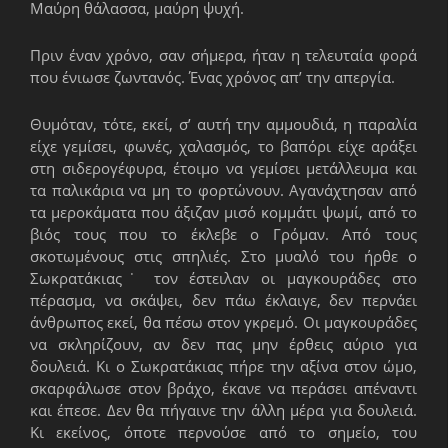
Μαύρη θάλασσα, μαύρη ψυχή.
Πριν έναν χρόνο, σαν σήμερα, ήταν η τελευταία φορά
που ένιωσε ζωντανός. Ένας χρόνος απ’ την απεργία.
Θυμόταν, τότε, εκεί, σ’ αυτή την αμμουδιά, η παραλία
είχε γεμίσει, φωνές, χαλασμός, το βαπόρι είχε αράξει
στη σιδερογέφυρα, έτοιμο να γεμίσει μετάλλευμα και
τα παλικάρια να μη το φορτώνουν. Αγανάχτησαν από
τα μεροκάματα που άξιζαν μισό κομμάτι ψωμί, από το
βιός τους που το έκλεβε ο Γρόμαν. Από τους
σκοτωμένους στις σπηλιές. Στο μυαλό του ήρθε ο
Σωκρατάκιας˙ τον έστειλαν οι μαγκουράδες στο
πέρασμα, να σκάψει, δεν πάω έκλαιγε, δεν περνάει
άνθρωπος εκεί, θα πέσω στον γκρεμό. Οι μαγκουράδες
να σκληρίζουν, αν δεν πας μην έρθεις αύριο για
δουλειά. Κι ο Σωκρατάκιας πήρε την αξίνα στον ώμο,
σκαρφάλωσε στον βράχο, έκανε να περάσει απέναντι
και έπεσε. Δεν θα πήγαινε την άλλη μέρα για δουλειά.
Κι εκείνος, όποτε περνούσε από το σημείο, του