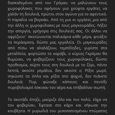
δασκαλεμένοι από τον Γρόμαν, να μαλώνουν τους
χωροφύλακες που αφήνουν μια χούφτα εργάτες να
χαλάν τη δουλειά, πρώτοι στον αγώνα για το αφεντικό.
Η παραλία να βογκάει. Από τη μια οι εργάτες μια από
την άλλη οι χωροφύλακες με τους μαγκουράδες. Λήξτε
την απεργία, γρήγορα στις δουλειές σας. Οι άλλοι να
αφρίζουν˙ σκοτώνονται παλικάρια κάθε μέρα, φτιάξτε
τα περάσματα, δώστε μας εργαλεία. Οι μαγκουράδες
από πίσω να αλαλάζουν, τεμπέληδες, γυρίστε στα
μεταλλεία, φορτώστε το καράβι, ο κύριος Γκρόμαν θα
θυμώσει, να φοβερίζουν τους χωροφύλακες, δώστε
προθεσμία, σύρτε τους στη δουλειά με το ζόρι, πέντε
λεπτά, ακούτε ρεμάλια, δεν ακούτε ε; Ρίξτε μωρέ,
σηκώστε τα όπλα και ρίξτε στο ψαχνό, δεν πιάνετε
δουλειά; Πυρ, φώναξε κάποιος και πεντέξι
πυροβολισμοί έσκισαν τον αέρα και επέβαλλαν σιωπή.
Το σκοτάδι έπηζε, μαύριζε όλο και πιο πολύ, τάχα να
τον φοβερίσει. Έφτασε στο κάρο και σήκωσε την
κουβέρτα. Η μυρωδιά του μισοσαπισμένου πτώματος