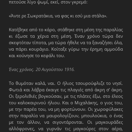
πετούσε λίγο ψωμί, εκεί, στον γκρεμό:
«Άντε ρε Σωκρατάκια, να φας κι εσύ μια στάλα».
Κατέβηκε από το κάρο, στάθηκε στη μέση της παραλίας
κι έζωσε τα χέρια στη μέση. Έναν χρόνο τώρα δεν
σκεφτόταν τίποτα, μα τώρα ήθελε να τα ξαναζήσει όλα,
να πάρει κουράγιο. Κοίταξε γύρω την έρημη αμμούδα
και κούνησε το κεφάλι του.
Ένας χρόνος. 20 Αυγούστου 1916.
Το θυμόταν καλά, ναι. Ο ήλιος τσουρούφλιζε το νησί.
Φωτιά και λάβρα έκαιγε τις πλαγιές από άκρη σ’ άκρη.
Οι ξερολιθιές βογκούσαν, με τις πλάτες έξω, στο έλεος
του καλοκαιρινού ήλιου. Και ο Μιχαλάκης, ο γιος του,
με την παρέα του, να μη φορτώνουν. Οι χωροφύλακες
στην παραλία να μαυρολογίζουν, μπουλούκια, ο ένας
με τον άλλον, να σιγοντάρονται. Οι μαγκουράδες
αλλόφρονες, να γυρνάν τις μαγκούρες στον αέρα,