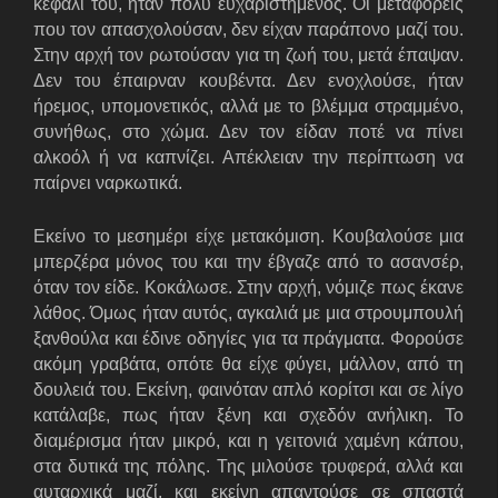
κεφάλι του, ήταν πολύ ευχαριστημένος. Οι μεταφορείς
που τον απασχολούσαν, δεν είχαν παράπονο μαζί του.
Στην αρχή τον ρωτούσαν για τη ζωή του, μετά έπαψαν.
Δεν του έπαιρναν κουβέντα. Δεν ενοχλούσε, ήταν
ήρεμος, υπομονετικός, αλλά με το βλέμμα στραμμένο,
συνήθως, στο χώμα. Δεν τον είδαν ποτέ να πίνει
αλκοόλ ή να καπνίζει. Απέκλειαν την περίπτωση να
παίρνει ναρκωτικά.
Εκείνο το μεσημέρι είχε μετακόμιση. Κουβαλούσε μια
μπερζέρα μόνος του και την έβγαζε από το ασανσέρ,
όταν τον είδε. Κοκάλωσε. Στην αρχή, νόμιζε πως έκανε
λάθος. Όμως ήταν αυτός, αγκαλιά με μια στρουμπουλή
ξανθούλα και έδινε οδηγίες για τα πράγματα. Φορούσε
ακόμη γραβάτα, οπότε θα είχε φύγει, μάλλον, από τη
δουλειά του. Εκείνη, φαινόταν απλό κορίτσι και σε λίγο
κατάλαβε, πως ήταν ξένη και σχεδόν ανήλικη. Το
διαμέρισμα ήταν μικρό, και η γειτονιά χαμένη κάπου,
στα δυτικά της πόλης. Της μιλούσε τρυφερά, αλλά και
αυταρχικά μαζί, και εκείνη απαντούσε σε σπαστά