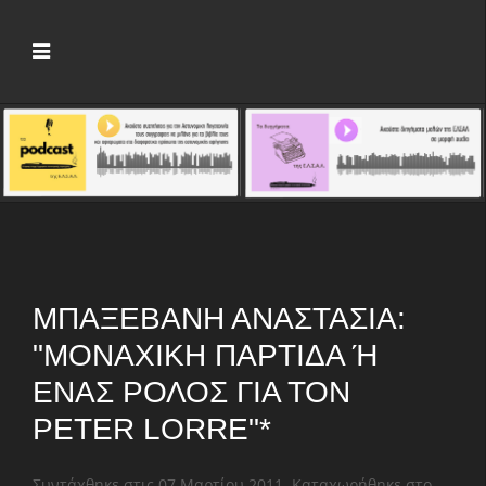
ΜΠΑΞΕΒΆΝΗ ΑΝΑΣΤΑΣΊΑ:
"ΜΟΝΑΧΙΚΉ ΠΑΡΤΊΔΑ Ή Έ
ΝΑΣ ΡΌΛΟΣ ΓΙΑ ΤΟΝ P
ETER LORRE"*
Συντάχθηκε στις
07 Μαρτίου 2011
. Καταχωρήθηκε στο