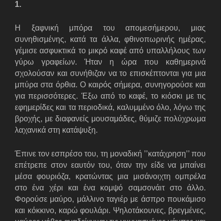
1.
H
ξαφνική μπόρα του απομεσήμερου, μιας
συνηθισμένης, κατά τα άλλα, φθινοπωρινής ημέρας,
γέμισε ασφυκτικά το μικρό καφέ από υπαλλήλους των
γύρω γραφείων. Ήταν η ώρα που καθημερινά
σχολούσαν και συνήθιζαν να το επισκέπτονται για μια
μπύρα στα όρθια. Ο καιρός σήμερα, συνηγορούσε και
για περισσότερες. Έξω από το καφέ, το κιόσκι με τις
εφημερίδες και τα περιοδικά, καλυμμένο όλο, λόγω της
βροχής, με διαφανείς μουσαμάδες, θύμιζε πολύχρωμα
λαχανικά στη κατάψυξη.
Έπινε τον εσπρέσο του, τη μοναδική ’’κατάχρηση’’ που
επέτρεπε στον εαυτόν του, όταν την είδε να μπαίνει
μέσα φουριόζα, κρατώντας μια μισάνοιχτη ομπρέλα
στο ένα χέρι και ένα κομψό σαμσονάιτ στο άλλο.
Φορούσε μαύρο, μάλλινο ταγιέρ με άσπρο πουκάμισο
και κόκκινο, καρώ φουλάρι. Ψηλοτάκουνες, βρεγμένες,