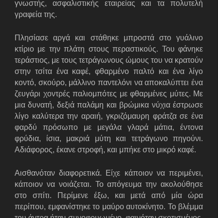
γνωστής, ασφαλιστικής εταιρείας και τα πολυτελή
γραφεία της.
Πλησίασε αργά και στάθηκε μπροστά στο γυάλινο
κτίριο με την πλάτη στους περαστικούς. Του φάνηκε
τεράστιος, με τους τετράγωνους ώμους του να κρατούν
στην τσίτα ένα καφέ, φθαρμένο παλτό και ένα λίγο
κοντό, σκούρο, μάλλινο παντελόνι να αποκαλύπτει ένα
ζευγάρι χοντρές παλιομπότες με φθαρμένες μύτες. Με
μια δυνατή, δεξιά παλάμη και βρώμικα νύχια έστρωσε
λίγο καλύτερα την αραιή, γκριζόμαυρη φράτζα σε ένα
φαρδύ πρόσωπο με μεγάλα γλαρά μάτια, έντονα
φρύδια, ίσια, μακριά μύτη και τετράγωνο πηγούνι.
Αδιάφορος, έκανε στροφή, και μπήκε στο μικρό καφέ.
Αισθανόταν διαφορετικά. Είχε κάποιον να περιμένει,
κάποιον να νοιάζεται. Το απόγευμα την ακολούθησε
στο σπίτι. Περίμενε έξω, και μετά από μία ώρα
περίπου, εμφανίστηκε το μαύρο αυτοκίνητο. Το βλέμμα
του άντρα ήταν συνοφρυωμένο, φαινόταν σκοτισμένος.