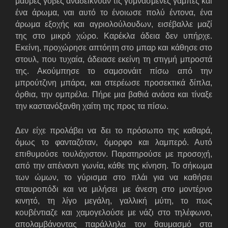
μαύρες γόβες αναδείκνυαν τις γυμνασμένες γάμπες και
ένα άρωμα, ναι αυτό το ένοιωσε πολύ έντονα, ένα
άρωμα εξοχής και αγριολούλουδων, εισέβαλλε μαζί
της στο μικρό χώρο. Καρέκλα άδεια δεν υπήρχε.
Εκείνη, προχώρησε απτόητη στο μπαρ και κάθησε στο
στουλ, που τυχαία, άδειασε εκείνη τη στιγμή μπροστά
της. Ακούμπησε το σαμσονάιτ πίσω από την
μπρούτζινη μπάρα, και στερέωσε προσεκτικά δίπλα,
όρθια, την ομπρέλα. Πήρε μια βαθιά ανάσα και τίναξε
την καστανόξανθη χαίτη της προς τα πίσω.
Δεν είχε προλάβει να δει το πρόσωπο της καθαρά,
όμως το φανταζόταν, όμορφο και λαμπερό. Αυτό
επιθυμούσε τουλάχιστον. Παρατηρούσε με προσοχή,
από την απέναντι γωνία, κάθε της κίνηση. Το σήκωμα
των ώμων, το γύρισμα στο πλάι για να καθήσει
σταυροπόδι και να μιλήσει με άνεση στο μοντέρνο
κινητό, τη λίγο μεγάλη, γαλλική μύτη, το πως
κουβέντιαζε και χαμογελούσε με νάζι στο τηλέφωνο,
απολαμβάνοντας παράλληλα τον θαυμασμό στα