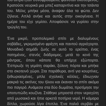
Κρατούσε νευρικά μια μπεζ καπαρντίνα και την τσάντα
του. Μόλις μπήκε μέσα, άναψαν όλα τα φώτα. Δεν
ζήλευε. Απλά ανήκε και αυτός στην οικογένεια. Η
ημέρα του είχε γεμίσει. Αποφάσισε να γυρίσει στην
τρώγλη του.
Ένα μικρό, προπολεμικό σπίτι με διαλυμένους
σοβάδες, γκρεμισμένο φράχτη και παντού αγριόχορτα.
Μοναδικό σημάδι ζωής σε αυτό το ερείπιο, ένας
πατημένος, στενός διάδρομος, μετά το κενό της
μάντρας, όπου κάποτε θα υπήρχε εξώπορτα.
Έσπρωξε τη γεμάτη σαράκι, ξύλινη πόρτα και μπήκε
στο σκοτεινό χώρο. Στα παράθυρα, αντί για κουρτίνες,
ξεθωριασμένες, μπλε σχολικές κόλλες, έδιωχναν
μακριά τις ακτίνες του ήλιου και έκαναν το σπίτι ακόμα
πιο παγερό. Ανάμεσα στα δύο δωμάτια, προτίμησε την
υποτυπώδη κουζίνα. Στάθηκε μπροστά στον νεροχύτη
από μωσαικό και ήπιε αρκετά ποτήρια νερό. Η κάμαρα
δίπλα, χωρούσε λίγα έπιπλα. Ένα παλιό σερβάν με