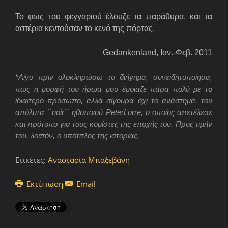
Το φως του φεγγαριού έλουζε τα παράθυρα, και τα
αστέρια κεντούσαν το κενό της πόρτας
.
Gedankenland
, Ιαν.-Φεβ. 2011
*
Λίγο πριν ολοκληρώσω το διήγημα, συνειδητοποίησα,
πως η μορφή του ήρωα μου έμοιαζε πάρα πολύ με το
ιδιαίτερο πρόσωπο, αλλά σίγουρα όχι το ανάστημα, του
απόλυτα ΄΄
noir
΄΄ ηθοποιού
Peter
Lorre
, ο οποίος απετέλεσε
και πρότυπο για τους κομίστες της εποχής του. Προς τιμήν
του, λοιπόν, ο υπότιτλος της ιστορίας.
Ετικέτες:
Αναστασία Μπαξεβάνη
Εκτύπωση
Email