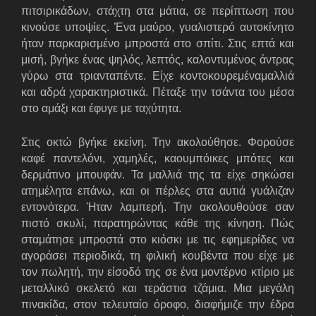
πιτσιρικάδων, στάχτη στα μάτια, σε περίπτωση που
κινούσε υποψίες. Ένα μαύρο, γυαλιστερό αυτοκίνητο
ήταν παρκαρισμένο μπροστά στο σπίτι. Στις επτά και
μισή, βγήκε ένας ψηλός, λεπτός, καλοντυμένος άντρας
γύρω στα τριανταπέντε. Είχε κοντοκουρεμένα
μαλλιά
και αδρά χαρακτηριστικά. Πέταξε την τσάντα του μέσα
στο αμάξι και έφυγε με ταχύτητα.
Στις οκτώ βγήκε εκείνη. Την ακολούθησε. Φορούσε
καφέ παντελόνι, χαμηλές, καουμπόικες μπότες και
δερμάτινο μπουφάν. Τα μαλλιά της τα είχε σηκώσει
ατημέλητα επάνω, και οι πέρλες στα αυτιά γυάλιζαν
εντονότερα. Ήταν λαμπερή. Την ακολουθούσε σαν
πιστό σκυλί, παρατηρώντας κάθε της κίνηση. Πώς
σταμάτησε μπροστά στο κιόσκι με τις εφημερίδες να
αγοράσει περιοδικά, τη φιλική κουβέντα που είχε με
τον πωλητή, την είσοδό της σε ένα μοντέρνο κτίριο με
μεταλλικό σκελετό και τεράστια τζάμια. Μια μεγάλη
πινακίδα, στον τελευταίο όροφο, διαφήμιζε την έδρα