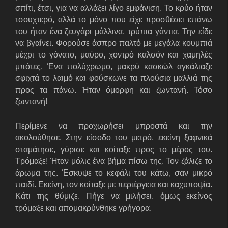
σπίτι, έτσι, για να αλλάξει λίγο εμφάνιση. Το κρύο ήταν
τσουχτερό, αλλά το μόνο που είχε προσθέσει επάνω
του ήταν ένα ζευγάρι μάλλινα, τρύπια γάντια. Την είδε
να βγαίνει. Φορούσε άσπρο παλτό με μεγάλα κουμπιά
μέχρι το γόνατο, μαύρο, χοντρό καλσόν και χαμηλές
μπότες. Ένα πολύχρωμο, μακρύ κασκώλ αγκάλιαζε
σφιχτά το λαιμό και φούσκωνε τα πλούσια μαλλιά της
προς τα πάνω. Ήταν όμορφη και ζωντανή. Τόσο
ζωντανή!
Περίμενε να προχωρήσει μπροστά και την
ακολούθησε. Στην είσοδο του μετρό, εκείνη ξαφνικά
σταμάτησε, γύρισε και κοίταξε προς το μέρος του.
Τρόμαξε! Ήταν μόλις ένα βήμα πίσω της. Τον ζάλιζε το
άρωμα της. Έσκυψε το κεφάλι του κάτω, σαν μικρό
παιδί. Εκείνη, τον κοίταξε με περιέργεια και καχυποψία.
Κάτι της θύμιζε. Πήγε να μιλήσει, όμως εκείνος
τρόμαξε και απομακρύνθηκε γρήγορα.