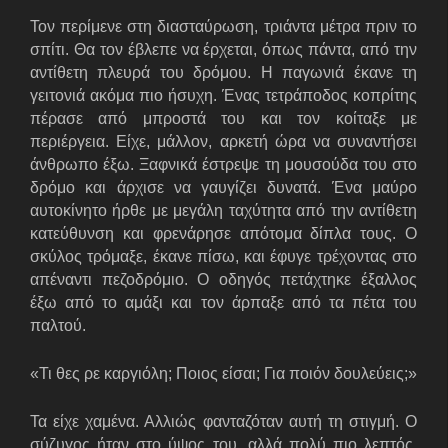
Τον περίμενε στη διασταύρωση, τριάντα μέτρα πριν το
σπίτι. Θα τον έβλεπε να έρχεται, όπως πάντα, από την
αντίθετη πλευρά του δρόμου. Η παγωνιά έκανε τη
γειτονιά ακόμα πιο ήσυχη. Ένας τετράποδος κοπρίτης
πέρασε από μπροστά του και τον κοίταξε με
περιέργεια. Είχε, μάλλον, αρκετή ώρα να συναντήσει
άνθρωπο έξω. Ξαφνικά έστρεψε τη μουσούδα του στο
δρόμο και άρχισε να γαυγίζει δυνατά. Ένα μαύρο
αυτοκίνητο ήρθε με μεγάλη ταχύτητα από την αντίθετη
κατεύθυνση και φρενάρησε απότομα δίπλα τους. Ο
σκύλος τρόμαξε, έκανε πίσω, και έφυγε τρέχοντας στο
απέναντι πεζοδρόμιο. Ο οδηγός πετάχτηκε έξαλλος
έξω από το αμάξι και τον άρπαξε από τα πέτα του
παλτού.
«Τι θες ρε καργιόλη; Ποιος είσαι; Για ποιόν δουλεύεις;»
Τα είχε χαμένα. Αλλιώς φανταζόταν αυτή τη στιγμή. Ο
σύζυγος ήταν στο ύψος του, αλλά πολύ πιο λεπτός.