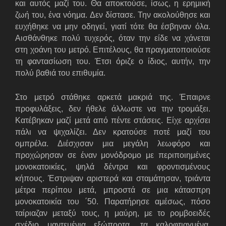
και αυτός μαζί του. Θα αποκτούσε, ίσως, η ερημική
ζωή του, ένα νόημα. Δεν δίστασε. Την ακολούθησε και
ευχήθηκε να μην οδηγεί, γιατί τότε θα έσβηναν όλα.
Αισθάνθηκε πολύ τυχερός, όταν την είδε να χάνεται
στη χοάνη του μετρό. Επιτέλους, θα πραγματοποιούσε
τη φαντασίωση του. Έτσι όριζε ο ίδιος, αυτήν, την
πολύ βαθιά του επιθυμία.
Στο μετρό στάθηκε αρκετά μακριά της. Έπαιρνε
προφυλάξεις, δεν ήθελε άλλωστε να την τρομάξει.
Κατέβηκαν μαζί μετά από πέντε στάσεις. Είχε αρχίσει
πάλι να ψιχαλίζει. Δεν κρατούσε ποτέ μαζί του
ομπρέλα. Διέσχισαν μια μεγάλη λεωφόρο και
προχώρησαν σε έναν μονόδρομο με περιποιημένες
μονοκατοικίες, ψηλά δέντρα και φροντισμένους
κήπους. Έστριψαν αριστερά και σταμάτησαν, τριάντα
μέτρα περίπου μετά, μπροστά σε μια κάτασπρη
μονοκατοικία του ΄50. Παρατήρησε αμέσως, πόσο
ταίριαζαν μεταξύ τους, η μαύρη, με το ρομβοειδές
σχέδιο μαντεμένια εξώπορτα, τα καλοφτιαγμένα,