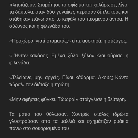
πλησιάζουν. Σταμάτησε το σφίξιμο και χαλάρωσε, λίγο,
τα δάκτυλα, όταν δύο γυναίκες πέρασαν δίπλα τους και
στάθηκαν πάνω από το κεφάλι του πεσμένου άντρα. Η
σύζυγος και η φιλενάδα του.
«Προχώρα, γιατί σταματάς;» είπε αυστηρά, η σύζυγος.
« Ήνταν κακόοος.
E
μένα, ξύλο, ξύλο» κλαψούρισε, η
φιλενάδα.
«Τελείωνε, μην αργείς. Είναι κάθαρμα. Ακούς; Κάντο
τώρα!» τον διέταξε η πρώτη.
«
Μην αφήσεις φύγκει. Τώωρα!» στρίγγλισε η δεύτερη.
Τα μάτια του θόλωσαν. Χοντρές στάλες ιδρώτα
γλυστρούσαν από τα μαλλιά και σχημάτιζαν ρυάκια
πάνω στο σοκαρισμένο του