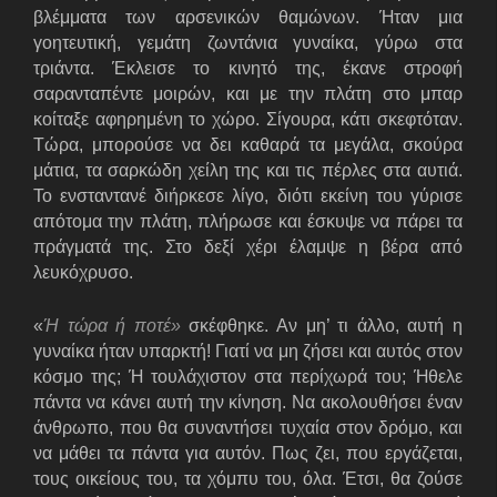
βλέμματα των αρσενικών θαμώνων. Ήταν μια
γοητευτική, γεμάτη ζωντάνια γυναίκα, γύρω στα
τριάντα. Έκλεισε το κινητό της, έκανε στροφή
σαρανταπέντε μοιρών, και με την πλάτη στο μπαρ
κοίταξε αφηρημένη το χώρο. Σίγουρα, κάτι σκεφτόταν.
Τώρα, μπορούσε να δει καθαρά τα μεγάλα, σκούρα
μάτια, τα σαρκώδη χείλη της και τις πέρλες στα αυτιά.
Το ενσταντανέ διήρκεσε λίγο, διότι εκείνη του γύρισε
απότομα την πλάτη, πλήρωσε και έσκυψε να πάρει τα
πράγματά της. Στο δεξί χέρι έλαμψε η βέρα από
λευκόχρυσο.
«
Ή τώρα ή ποτέ»
σκέφθηκε. Αν μη’ τι άλλο, αυτή η
γυναίκα ήταν υπαρκτή! Γιατί να μη ζήσει και αυτός στον
κόσμο της; Ή τουλάχιστον στα περίχωρά του; Ήθελε
πάντα να κάνει αυτή την κίνηση. Να ακολουθήσει έναν
άνθρωπο, που θα συναντήσει τυχαία στον δρόμο, και
να μάθει τα πάντα για αυτόν. Πως ζει, που εργάζεται,
τους οικείους του, τα χόμπυ του, όλα. Έτσι, θα ζούσε