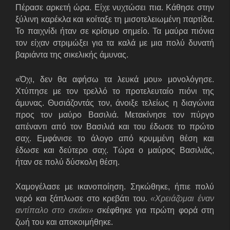
Πέρασε αρκετή ώρα. Είχε νυχτώσει πια. Κάθησε στην
ξύλινη καρέκλα και κοίταξε τη μισοτελειωμένη παρτίδα.
Το παιχνίδι ήταν σε κρίσιμο σημείο. Τα μαύρα πιόνια
τον είχαν στριμώξει για τα καλά με μια πολύ δυνατή
βαριάντα της σικελικής άμυνας.
«Όχι, δεν θα αφήσω τα λευκά μου» μονολόγησε.
Χτύπησε με τον τρελλό το προτελευταίο πιόνι της
άμυνας. Θυσιάζοντάς τον, άνοιξε τελείως η διαγώνια
προς τον μαύρο Βασιλιά. Μετακίνησε τον πύργο
απέναντι από τον Βασιλιά και του έδωσε το πρώτο
σαχ. Εμφάνισε το άλογο από κρυμμένη θέση και
έδωσε και δεύτερο σαχ. Τώρα ο μαύρος Βασιλιάς,
ήταν σε πολύ δύσκολη θέση.
Χαμογέλασε με ικανοποίηση. Σηκώθηκε, ήπιε πολύ
νερό και ξάπλωσε στο κρεβάτι του.
«Χρειάζομαι έναν
αντίπαλο στο σκάκι»
σκέφθηκε για πρώτη φορά στη
ζωή του και αποκοιμήθηκε.