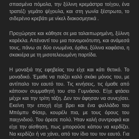
σπασμένα πόμολα, την ξύλινη κρεμάστρα τοίχου, ένα
τραπέζι γεμάτο ψίχουλα, και στη γωνία ξέστρωτο, το
σιδερένιο κρεβάτι με νίκελ διακοσμητικά .
Προχώρησε και κάθησε σε μια ταλαιπωρημένη, ξύλινη
καρέκλα. Απέναντί του μια πανομοιότυπη, και ανάμεσά
τους, πάνω σε δύο ενωμένα, όρθια, ξύλινα καφάσια, η
σκακιέρα με τη μισοτελειωμένη παρτίδα.
Η μοναξιά της εφηβείας του είχε και κάτι θετικό. Το
μοναδικό. Έμαθε να παίζει καλό σκάκι μόνος του, με
αντίπαλο τον εαυτό του. Τις κινήσεις, τις έμαθε από
κάποιον συμμαθητή του στο Γυμνάσιο. Είχε φτάσει
μέχρι και την τρίτη τάξη. Δεν τον άφησαν να συνεχίσει.
Εκείνη την εποχή είχε βρει και ένα φυλλάδιο του
Μπόμπυ Φίσερ, κουρέλι πια, με τους όρους του
παιχνιδιού. Του άρεσε πολύ. Ήταν καλή συντροφιά και
είχε την αίσθηση, πως μπορούσε κάπου να κερδίζει.
Να κερδίζει ή να χάνει, από τον ίδιο του τον εαυτό. Για