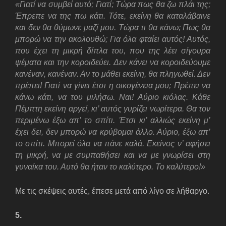
«Γιατί να συμβεί αυτό; Γιατί; Τώρα πως θα ζω πλάι της;
Έπρεπε να της πω κάτι. Τότε, εκείνη θα καταλάβαινε
και δεν θα θύμωνε μαζί μου. Τώρα τι θα κάνω; Πως θα
μπορώ να την ακολουθώ; Για όλα φταίει αυτός! Αυτός,
που έχει τη μικρή δίπλα του, που της λέει σίγουρα
ψέματα και την κοροιδεύει. Δεν κάνει να κοροιδεύουμε
κανέναν, κανέναν. Αν το μάθει εκείνη, θα πληγωθεί. Δεν
πρέπει! Γιατί να γίνει έτσι η οικογένεια μου; Πρέπει να
κάνω κάτι, να του μιλήσω. Ναι! Αύριο κιόλας. Κάθε
Πέμπτη εκείνη αργεί, κι’ αυτός γυρίζει νωρίτερα. Θα τον
περιμένω έξω απ’ το σπίτι. Έτσι κι’ αλλιώς εκείνη μ’
έχει δει, δεν μπορώ να κρύβομαι άλλο. Αύριο, έξω απ’
το σπίτι. Μπορεί όλα να πάνε καλά. Εκείνος ν’ αφήσει
τη μικρή, να με συμπαθήσει και να με γνωρίσει στη
γυναίκα του. Αυτό θα ήταν το καλύτερο. Το καλύτερο!»
Με τις σκέψεις αυτές, έπεσε μετά από λίγο σε λήθαργο.
5.