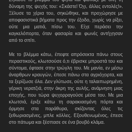
δύναμη της ψυχής του: «Σκάστε! Όχι, άλλες εντολές!».
Ξέλυσε τα χέρια του, σηκώθηκε, και προχώρησε με
αποφασιστικά βήματα προς την έξοδο, χωρίς να ρίξει,
ούτε μια ματιά, πίσω του. Είχε περάσει την
καγκελόπορτα, όταν φασαρία και φωνές αντήχησαν
από το σπίτι.
Με το βλέμμα κάτω, έπεφτε απρόσεκτα πάνω στους
περαστικούς, κλωτσούσε ό,τι έβρισκε μπροστά του και
σύντομα, έφτασε στην τρώγλη του. Με μανία, εν μέσω
άναρθρων κραυγών, έπεσε πάνω στα αγριόχορτα, και
τα ξερίζωσε όλα. Δεν γλύτωσε, ούτε η ταλαιπωρημένη,
γέρικη νερατζιά, στην άκρη της αυλής, ανάμνηση μιας
εποχής, που τώρα ψυχορραγούσε μέσα του. Με μια
κλωτσιά, έριξε κάτω τη σαρακιασμένη πόρτα και
όρμησε στα παράθυρα, σκίζοντας όλες τις
ξεθωριασμένες, μπλε κόλλες. Εξουθενωμένος, έπεσε
στο πάτωμα και ξέσπασε σε ένα βουβό κλάμα.