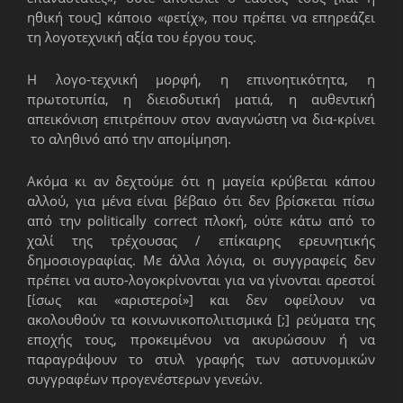
ηθική τους] κάποιο «φετίχ», που πρέπει να επηρεάζει
τη λογοτεχνική αξία του έργου τους.
Η λογο-τεχνική μορφή, η επινοητικότητα, η
πρωτοτυπία, η διεισδυτική ματιά, η αυθεντική
απεικόνιση επιτρέπουν στον αναγνώστη να δια-κρίνει
το αληθινό από την απομίμηση.
Ακόμα κι αν δεχτούμε ότι η μαγεία κρύβεται κάπου
αλλού, για μένα είναι βέβαιο ότι δεν βρίσκεται πίσω
από την politically correct πλοκή, ούτε κάτω από το
χαλί της τρέχουσας / επίκαιρης ερευνητικής
δημοσιογραφίας. Με άλλα λόγια, οι συγγραφείς δεν
πρέπει να αυτο-λογοκρίνονται για να γίνονται αρεστοί
[ίσως και «αριστεροί»] και δεν οφείλουν να
ακολουθούν τα κοινωνικοπολιτισμικά [;] ρεύματα της
εποχής τους, προκειμένου να ακυρώσουν ή να
παραγράψουν το στυλ γραφής των αστυνομικών
συγγραφέων προγενέστερων γενεών.