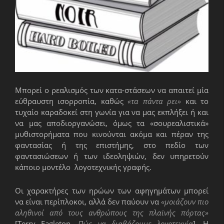
Μπορεί ο ρεαλισμός των κατα-στάσεων να απαιτεί μία
εύθραυστη ισορροπία, καθώς
«τα πάντα ρει»
και το
τυχαίο καραδοκεί στη γωνία για να μας εκπλήξει ή και
να μας αποδιοργανώσει, όμως τα «σουρεαλιστικά»
μυθιστορήματα που κινούνται ακόμα και πέραν της
φαντασίας ή της επιστήμης, στο πεδίο των
φαντασιώσεων ή των ιδεοληψιών, δεν υπηρετούν
κάποιο μοντέλο λογοτεχνικής γραφής.
Οι χαρακτήρες των ηρώων των αφηγημάτων μπορεί
να είναι περίπλοκοι, αλλά δεν παύουν να
«μοιάζουν πιο
αληθινοί από τους ανθρώπους της πλαϊνής πόρτας»
[Terry Eagleton,
Πώς να διαβάζουμε λογοτεχνία
]. Η