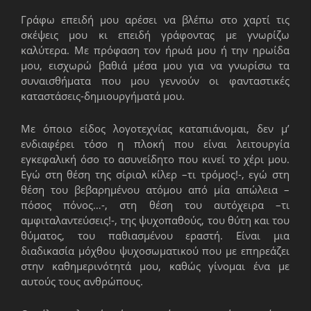
Γράφω επειδή μου αρέσει να βλέπω στο χαρτί τις
σκέψεις μου κι επειδή γράφοντας με γνωρίζω
καλύτερα. Με πρόφαση τον ήρωά μου ή την ηρωίδα
μου, εισχωρώ βαθιά μέσα μου για να γνωρίσω τα
συναισθήματα που μου γεννούν οι φανταστικές
καταστάσεις-δημιουργήματά μου.
Με όποιο είδος λογοτεχνίας καταπιάνομαι, δεν μ’
ενδιαφέρει τόσο η πλοκή που είναι λειτουργία
εγκεφαλική όσο το ασυνείδητο που κινεί το χέρι μου.
Εγώ στη θέση της σίριαλ κίλερ –τι τρόμος!-, εγώ στη
θέση του βεβαρημένου ατόμου από μία απώλεια –
πόσος πόνος…-, στη θέση του αυτόχειρα –τι
αμφιταλαντεύσεις!-, της ψυχοπαθούς, του θύτη και του
θύματος, του παθιασμένου εραστή. Είναι μια
διαδικασία μόχθου ψυχοσωματικού που με επηρεάζει
στην καθημερινότητά μου, καθώς γίνομαι ένα με
αυτούς τους ανθρώπους.