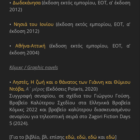
•
Δωδεκάνησα
(έκδοση εκτός εμπορίου, ΕΟΤ, α’ έκδοση
2012)
•
Νησιά του Ιονίου
(έκδοση εκτός εμπορίου, ΕΟΤ, α’
έκδοση 2012)
•
Αθήνα-Αττική
(έκδοση εκτός εμπορίου, ΕΟΤ, α’
έκδοση 2004)
Κόμικς / Graphic novels
•
Ληστές, Η ζωή και ο θάνατος των Γιάννη και Θύμιου
Ντόβα,
Α΄ μέρος
(Εκδόσεις Polaris, 2020)
Συγγραφή σεναρίου, σε σχέδια του Γιώργου Γούση.
Βραβείο Καλύτερου Σχεδίου στα Ελληνικά Βραβεία
Κόμικς 2022 και βραβείο καλύτερου διασκευασμένου
σεναρίου για τηλεοπτική σειρά στο Zagori Fiction Days
5 (2024).
[Για το βιβλίο, βλ. επίσης
εδώ
,
εδώ
,
εδώ
και
εδώ
]