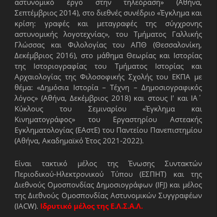
αστυνομικό έργο στην τηλεόραση» (Αθήνα,
Σεπτέμβριος 2014), στο διεθνές συνέδριο «Έγκλημα και
κρίση: γραφές και μεταγραφές της σύγχρονης
αστυνομικής λογοτεχνίας», του Τμήματος Γαλλικής
Γλώσσας και Φιλολογίας του ΑΠΘ (Θεσσαλονίκη,
Δεκέμβριος 2016), στο μάθημα Θεωρίας και Ιστορίας
της Ιστοριογραφίας του Τμήματος Ιστορίας και
Αρχαιολογίας της Φιλοσοφικής Σχολής του ΕΚΠΑ με
θέμα: «Δημόσια Ιστορία – Τέχνη – Δημοσιογραφικός
λόγος» (Αθήνα, Δεκέμβριος 2018) και στους Ι' και ΙΑ΄
Κύκλους του Σεμιναρίου «Έγκλημα και
Κινηματογράφος» του Εργαστηρίου Αστεακής
Εγκληματολογίας (ΕΑστΕ) του Παντείου Πανεπιστημίου
(Αθήνα, Ακαδημαϊκό Έτος 2021-2022).
Είναι τακτικό μέλος της Ένωσης Συντακτών
Περιοδικού-Ηλεκτρονικού Τύπου (ΕΣΠΗΤ) και της
Διεθνούς Ομοσπονδίας Δημοσιογράφων (IFJ) και μέλος
της Διεθνούς Ομοσπονδίας Αστυνομικών Συγγραφέων
(IACW).
Ιδρυτικό μέλος της Ε.Λ.Σ.Α.Λ.