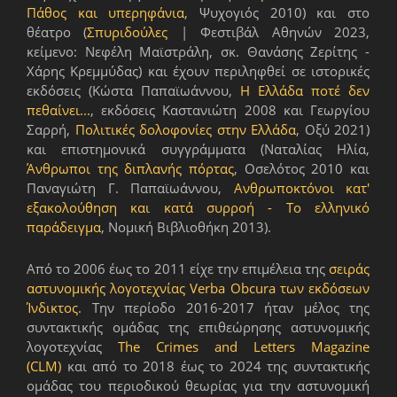
Πάθος και υπερηφάνια
, Ψυχογιός 2010) και στο
θέατρο (
Σπυριδούλες
| Φεστιβάλ Αθηνών 2023,
κείμενο: Νεφέλη Μαϊστράλη, σκ. Θανάσης Ζερίτης -
Χάρης Κρεμμύδας) και έχουν περιληφθεί σε ιστορικές
εκδόσεις (Κώστα Παπαϊωάννου,
Η Ελλάδα ποτέ δεν
πεθαίνει...
, εκδόσεις Καστανιώτη 2008 και Γεωργίου
Σαρρή,
Πολιτικές δολοφονίες στην Ελλάδα
, Οξύ 2021)
και επιστημονικά συγγράμματα (Ναταλίας Ηλία,
Άνθρωποι της διπλανής πόρτας
, Οσελότος 2010 και
Παναγιώτη Γ. Παπαϊωάννου,
Ανθρωποκτόνοι κατ'
εξακολούθηση και κατά συρροή - Το ελληνικό
παράδειγμα
, Νομική Βιβλιοθήκη 2013).
Από το 2006 έως το 2011 είχε την επιμέλεια της
σειράς
αστυνομικής λογοτεχνίας Verba Obcura των εκδόσεων
Ίνδικτος
. Την περίοδο 2016-2017 ήταν μέλος της
συντακτικής ομάδας της επιθεώρησης αστυνομικής
λογοτεχνίας
The Crimes and Letters Magazine
(CLM)
και από το 2018 έως το 2024 της συντακτικής
ομάδας του περιοδικού θεωρίας για την αστυνομική