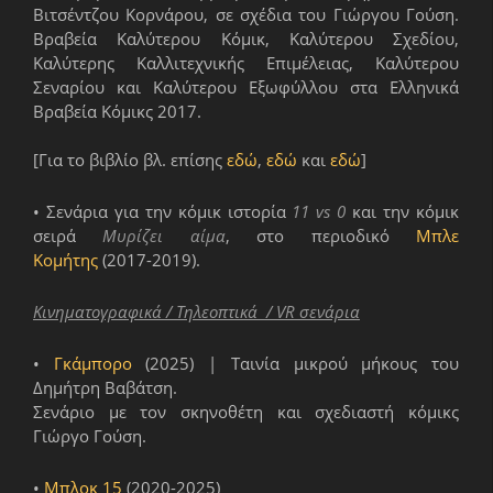
Βιτσέντζου Κορνάρου, σε σχέδια του Γιώργου Γούση.
Βραβεία Καλύτερου Κόμικ, Καλύτερου Σχεδίου,
Καλύτερης Καλλιτεχνικής Επιμέλειας, Καλύτερου
Σεναρίου και Καλύτερου Εξωφύλλου στα Ελληνικά
Βραβεία Κόμικς 2017.
[Για το βιβλίο βλ. επίσης
εδώ
,
εδώ
και
εδώ
]
• Σενάρια για την κόμικ ιστορία
11 vs 0
και την κόμικ
σειρά
Μυρίζει αίμα
, στο περιοδικό
Μπλε
Κομήτης
(2017-2019).
Κινηματογραφικά / Τηλεοπτικά / VR σενάρια
•
Γκάμπορο
(2025) | Ταινία μικρού μήκους του
Δημήτρη Βαβάτση.
Σενάριο με τον σκηνοθέτη και σχεδιαστή κόμικς
Γιώργο Γούση.
•
Μπλοκ 15
(2020-2025)