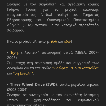
Σενάριο με τον σκηνοθέτη και σχεδιαστή κόμικς
Γιώργο Γούση για το project εικονικής
πραγματικότητας (virtual reality) του Τμήματος
Πληροφορικής του Οικονομικού Πανεπιστημίου
Αθηνών (ΟΠΑ) σχετικά με το κατοχικό στρατόπεδο
Χαϊδαρίου.
[Για το project, βλ. επίσης
εδώ
και
εδώ
]
•
Ίχνη
, τηλεοπτική αστυνομική σειρά (MEGA, 2007-
2008)
Συμμετοχή στη σεναριακή ομάδα και συγγραφή των
σεναρίων για τα επεισόδια
"72 ώρες"
,
"Ποντικοπαγίδα"
και
"5η Εντολή"
.
•
Three Wheel Drive (3WD)
, ταινία μεγάλου μήκους
(2003-2004)
Σενάριο σε συνεργασία με τον σκηνοθέτη Μπάμπη
Σπανό, με χρηματοδότηση του ευρωπαϊκού
προγράμματος «Media».