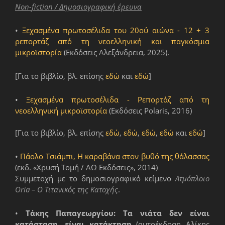
Non
-
fiction
/ Δημοσιογραφική έρευνα
•
Ξεχασμένα πρωτοσέλιδα του 20ού αιώνα - 12 + 3
ρεπορτάζ από τη νεοελληνική και παγκόσμια
μικροϊστορία
(Εκδόσεις Αλεξάνδρεια, 2025).
[Για το βιβλίο, βλ. επίσης
εδώ
και
εδώ
]
•
Ξεχασμένα πρωτοσέλιδα - Ρεπορτάζ από τη
νεοελληνική μικροϊστορία
(Εκδόσεις Polaris, 2016)
[Για το βιβλίο, βλ. επίσης
εδώ
,
εδώ
,
εδώ
,
εδώ
και
εδώ
]
•
Πάολο Τσιάμπι, Η καραβάνα στον βυθό της θάλασσας
(εκδ. «Χρυσή Τομή / ΑΩ Εκδόσεις», 2014)
Συμμετοχή με το δημοσιογραφικό κείμενο
Ατμόπλοιο
Oria
– Ο Τιτανικός της Κατοχής
.
•
Τάκης Παπαγεωργίου: Τα νιάτα δεν είναι
κατάσταση, είναι κατάκτηση
(αυτοέκδοση Αλίκης