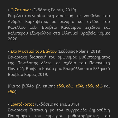
•
Ο Ζητιάνος
(Εκδόσεις Polaris, 2019)
Επιμέλεια σεναρίου στη διασκευή της νουβέλας του
Ανδρέα Καρκαβίτσα, σε σενάριο και σχέδια του
Κανέλλου Cob. Βραβεία Καλύτερου Σχεδίου και
Καλύτερου Εξωφύλλου στα Ελληνικά Βραβεία Κόμικς
2020.
•
Στα Μυστικά του Βάλτου
(Εκδόσεις Polaris, 2018)
Σεναριακή διασκευή του ομώνυμου μυθιστορήματος
της Πηνελόπης Δέλτα, σε σχέδια του Παναγιώτη
Πανταζή. Βραβείο Καλύτερου Εξωφύλλου στα Ελληνικά
Βραβεία Κόμικς 2019.
[Για το βιβλίο, βλ. επίσης
εδώ
,
εδώ
,
εδώ
,
εδώ
,
εδώ
και
εδώ
]
•
Ερωτόκριτος
(Εκδόσεις Polaris, 2016)
Σεναριακή διασκευή με τον συγγραφέα Δημοσθένη
Παπαμάρκο του έμμετρου μυθιστορήματος του