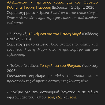
Αλεξίφωτον; - Τιμητικός τόμος για τον Ομότιμο
Καθηγητή Γιάννη Πανούση
(Εκδόσεις Ι. Σιδέρης, 2020)
Συμμετοχή με το κείμενο
Based
on
a
true
crime
story
–
Όταν ο ελληνικός κινηματογράφος εμπνέεται από αληθινά
εγκλήματα
.
• Συλλογικό,
18 κείμενα για τον Γιάννη Μαρή
(Εκδόσεις
Πατάκη, 2016)
Συμμετοχή με το κείμενο
Ποιος σκότωσε τον θεατή; - Τα
έργα του Γιάννη Μαρή στον κινηματογράφο και την
τηλεόραση
.
• Παύλου Νιρβάνα,
Το έγκλημα του Ψυχικού
(Ίνδικτος,
2006)
Εισαγωγικό σημείωμα με τίτλο
Η ιστορία και η
προϊστορία της ελληνικής αστυνομικής λογοτεχνίας
.
• Δοκίμια για την αστυνομική λογοτεχνία σε ειδικά
αφιερώματα του Τύπου,
εδώ
,
εδώ
και
εδώ
.