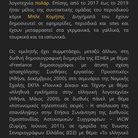
λογοτεχνία
πολάρ
. Επίσης, από το 2017 έως το 2019
ήταν μέλος της συντακτικής ομάδας του περιοδικού
κόμικ
Μπλε Κομήτης
. Διηγήματά του έχουν
δημοσιευτεί σε εφημερίδες, περιοδικά και sites και
έχουν μεταφραστεί στα γερμανικά, τα γαλλικά, τα
τουρκικά και τα ιαπωνικά.
Ως ομιλητής έχει συμμετάσχει, μεταξύ άλλων, στη
διεθνή δημοσιογραφική διημερίδα της ΕΣΗΕΑ με θέμα:
«Freelance δημοσιογράφοι με άτυπη σχέση
απασχόλησης: Συνθήκες εργασίας- Προοπτικές»
(Αθήνα, Δεκέμβριος 2000), στο σεμινάριο της Νομικής
Σχολής ΕΚΠΑ «Ποινικό Δίκαιο και Τέχνη» με θέμα:
«Αληθινά εγκλήματα στην ελληνική λογοτεχνία»
(Αθήνα, Μάιος 2009), σε διεθνές πάνελ με θέμα
«Αστυνομικές τηλεοπτικές σειρές - Η απόλαυση της
επανάληψης» στην Ετήσια Συνάντηση της Διεθνούς
Ομοσπονδίας Αστυνομικών Συγγραφέων – IACW
(Ζυρίχη, Ιούνιος 2011), σε ημερίδα της Ένωσης
Σεναριογράφων Ελλάδας (ΕΣΕ) με θέμα: «Το ελληνικό