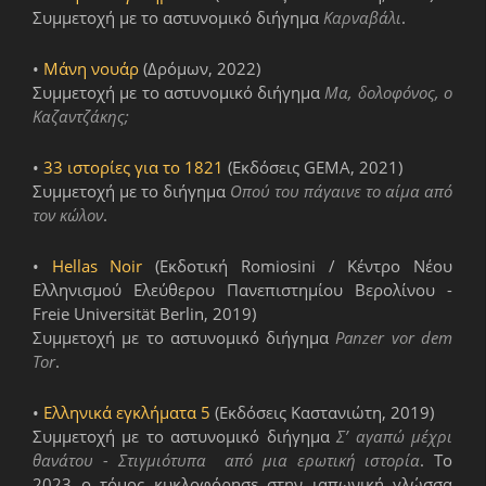
Συμμετοχή με το αστυνομικό διήγημα
Καρναβάλι
.
•
Μάνη νουάρ
(Δρόμων, 2022)
Συμμετοχή με το αστυνομικό διήγημα
Μα, δολοφόνος, ο
Καζαντζάκης;
•
33 ιστορίες για το 1821
(Εκδόσεις GEMA, 2021)
Συμμετοχή με το διήγημα
Οπού του πάγαινε το αίμα από
τον κώλον
.
•
Hellas Noir
(Εκδοτική Romiosini / Κέντρο Νέου
Ελληνισμού Ελεύθερου Πανεπιστημίου Βερολίνου -
Freie Universität Berlin, 2019)
Συμμετοχή με το αστυνομικό διήγημα
Panzer vor dem
Tor
.
•
Ελληνικά εγκλήματα 5
(Εκδόσεις Καστανιώτη, 2019)
Συμμετοχή με το αστυνομικό διήγημα
Σ’ αγαπώ μέχρι
θανάτου - Στιγμιότυπα από μια ερωτική ιστορία
. Το
2023 ο τόμος κυκλοφόρησε στην ιαπωνική γλώσσα