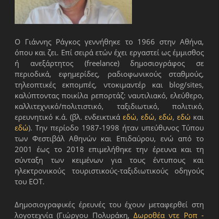
Ο Γιάννης Ράγκος γεννήθηκε το 1966 στην Αθήνα,
όπου και ζει. Επί σειρά ετών έχει εργαστεί ως έμμισθος
ή ανεξάρτητος (freelance) δημοσιογράφος σε
περιοδικά, εφημερίδες, ραδιοφωνικούς σταθμούς,
τηλεοπτικές εκπομπές, ντοκιμαντέρ και blog/sites,
καλύπτοντας ποικίλα ρεπορτάζ: ναυτιλιακό, ελεύθερο,
καλλιτεχνικό/πολιτιστικό, ταξιδιωτικό, πολιτικό,
ερευνητικό κ.ά. (βλ. ενδεικτικά
εδώ
,
εδώ
,
εδώ
,
εδώ
και
εδώ
). Την περίοδο 1987-1998 ήταν υπεύθυνος Τύπου
των Φεστιβάλ Αθηνών και Επιδαύρου, ενώ από το
2001 έως το 2018 επιμελήθηκε την έρευνα και τη
σύνταξη των κειμένων για τους έντυπους και
ηλεκτρονικούς τουριστικούς-ταξιδιωτικούς οδηγούς
του ΕΟΤ.
Δημοσιογραφικές έρευνές του έχουν μεταφερθεί στη
λογοτεχνία (Γιώργου Πολυράκη,
Δωροθέα ντε Ροπ -