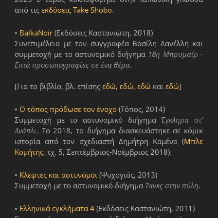
από τις
εκδόσεις Take Shobo
.
•
BalkaNoir
(Εκδόσεις Καστανιώτη, 2018)
Συνεπιμέλεια με τον συγγραφέα Βασίλη Δανέλλη και
συμμετοχή με το αστυνομικό διήγημα
18η Μπρυμαίρ -
Επτά προσωπογραφίες σε ένα θέμα
.
[Για το βιβλίο, βλ. επίσης
εδώ
,
εδώ
,
εδώ
και
εδώ
]
•
Ο τόπος πρόδωσε τον ένοχο
(Τόπος, 2014)
Συμμετοχή με το αστυνομικό διήγημα
Έγκλημα στ’
Ανάπλι
. Το 2018, το διήγημα διασκευάστηκε σε κόμικ
ιστορία από τον σχεδιαστή Δημήτρη Καμένο (
Μπλε
Κομήτης
, τχ. 5, Σεπτέμβριος-Νοέμβριος 2018).
•
Κλέφτες και αστυνόμοι
(Ψυχογιός, 2013)
Συμμετοχή με το αστυνομικό διήγημα
Τανκς στην πύλη
.
•
Ελληνικά εγκλήματα 4
(Εκδόσεις Καστανιώτη, 2011)