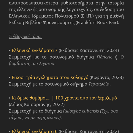
αντιπροσωπευτικότερα μυθιστορήματα στην ιστορία
της ελληνικής αστυνομικής λογοτεχνίας, σε έκδοση του
Ελληνικού Ιδρύματος Πολιτισμού (Ε.Ι.Π.) για τη Διεθνή
Έκθεση Βιβλίου Φρανκφούρτης (Frankfurt Book Fair).
Συλλογικοί τόμοι
•
Ελληνικά εγκλήματα 7
(Εκδόσεις Καστανιώτη, 2024)
Συμμετοχή με το αστυνομικό διήγημα
Flânerie ή Ο
βομβιστής του Αιγαίου
.
•
Είκοσι τρία εγκλήματα στον Χολαργό
(Κύφαντα, 2023)
Συμμετοχή με το αστυνομικό διήγημα
Τερατωδία
.
•
Κι όμως θυμάμαι... | 100 χρόνια από τον ξεριζωμό
(Δήμος Καισαριανής, 2022)
Συμμετοχή με το διήγημα
Psilocybe cubensis (Έχω δυο
τάφους να με περιμένουν)
.
•
Ελληνικά εγκλήματα 6
(Εκδόσεις Καστανιώτη, 2022)