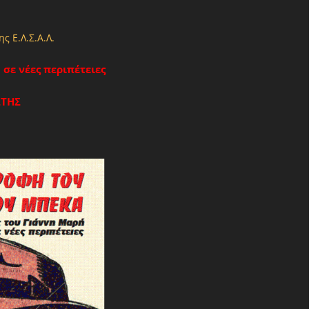
ης Ε.Λ.Σ.Α.Λ.
σε νέες περιπέτειες
ΩΤΗΣ