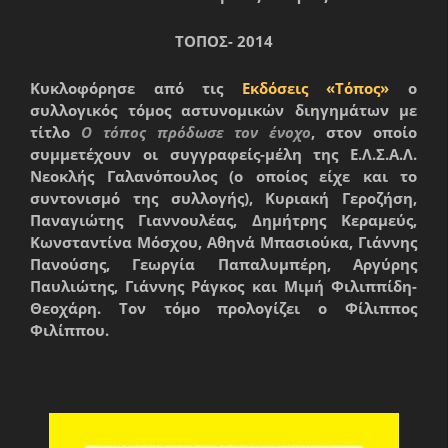
ΤΟΠΟΣ- 2014
Κυκλοφόρησε από τις
Εκδόσεις «Τόπος»
ο
συλλογικός τόμος αστυνομικών διηγημάτων με
τίτλο
Ο τόπος πρόδωσε τον ένοχο
, στον οποίο
συμμετέχουν οι συγγραφείς-μέλη της Ε.Λ.Σ.Α.Λ.
Νεοκλής Γαλανόπουλος
(ο οποίος είχε και το
συντονισμό της συλλογής),
Κυριακή Γεροζήση
,
Παναγιώτης Γιαννουλέας
,
Δημήτρης Κεραμεύς
,
Κωνσταντίνα Μόσχου
,
Αθηνά Μπασιούκα
,
Γιάννης
Πανούσης
,
Γεωργία Παπαλυμπέρη
,
Αργύρης
Παυλιώτης
,
Γιάννης Ράγκος
και
Μιμή Φιλιππίδη-
Θεοχάρη
. Τον τόμο προλογίζει ο
Φίλιππος
Φιλίππου
.