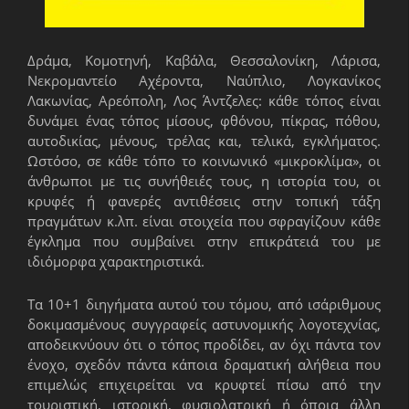
Δράμα, Κομοτηνή, Καβάλα, Θεσσαλονίκη, Λάρισα,
Νεκρομαντείο Αχέροντα, Ναύπλιο, Λογκανίκος
Λακωνίας, Αρεόπολη, Λος Άντζελες: κάθε τόπος είναι
δυνάμει ένας τόπος μίσους, φθόνου, πίκρας, πόθου,
αυτοδικίας, μένους, τρέλας και, τελικά, εγκλήματος.
Ωστόσο, σε κάθε τόπο το κοινωνικό «μικροκλίμα», οι
άνθρωποι με τις συνήθειές τους, η ιστορία του, οι
κρυφές ή φανερές αντιθέσεις στην τοπική τάξη
πραγμάτων κ.λπ. είναι στοιχεία που σφραγίζουν κάθε
έγκλημα που συμβαίνει στην επικράτειά του με
ιδιόμορφα χαρακτηριστικά.
Τα 10+1 διηγήματα αυτού του τόμου, από ισάριθμους
δοκιμασμένους συγγραφείς αστυνομικής λογοτεχνίας,
αποδεικνύουν ότι ο τόπος προδίδει, αν όχι πάντα τον
ένοχο, σχεδόν πάντα κάποια δραματική αλήθεια που
επιμελώς επιχειρείται να κρυφτεί πίσω από την
τουριστική, ιστορική, φυσιολατρική ή όποια άλλη