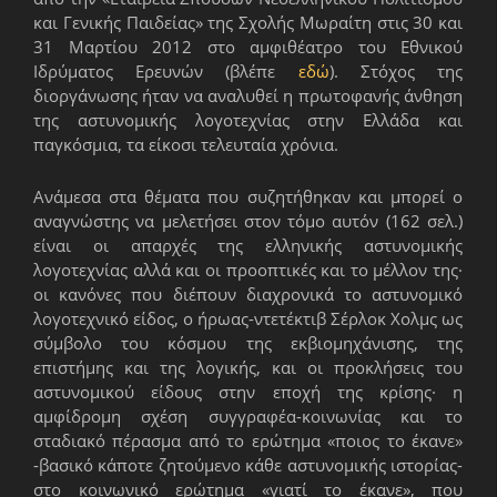
και Γενικής Παιδείας» της Σχολής Μωραίτη στις 30 και
31 Μαρτίου 2012 στο αμφιθέατρο του Εθνικού
Ιδρύματος Ερευνών (βλέπε
εδώ
). Στόχος της
διοργάνωσης ήταν να αναλυθεί η πρωτοφανής άνθηση
της αστυνομικής λογοτεχνίας στην Ελλάδα και
παγκόσμια, τα είκοσι τελευταία χρόνια.
Ανάμεσα στα θέματα που συζητήθηκαν και μπορεί ο
αναγνώστης να μελετήσει στον τόμο αυτόν (162 σελ.)
είναι οι απαρχές της ελληνικής αστυνομικής
λογοτεχνίας αλλά και οι προοπτικές και το μέλλον της·
οι κανόνες που διέπουν διαχρονικά το αστυνομικό
λογοτεχνικό είδος, ο ήρωας-ντετέκτιβ Σέρλοκ Χολμς ως
σύμβολο του κόσμου της εκβιομηχάνισης, της
επιστήμης και της λογικής, και οι προκλήσεις του
αστυνομικού είδους στην εποχή της κρίσης· η
αμφίδρομη σχέση συγγραφέα-κοινωνίας και το
σταδιακό πέρασμα από το ερώτημα «ποιος το έκανε»
-βασικό κάποτε ζητούμενο κάθε αστυνομικής ιστορίας-
στο κοινωνικό ερώτημα «γιατί το έκανε», που