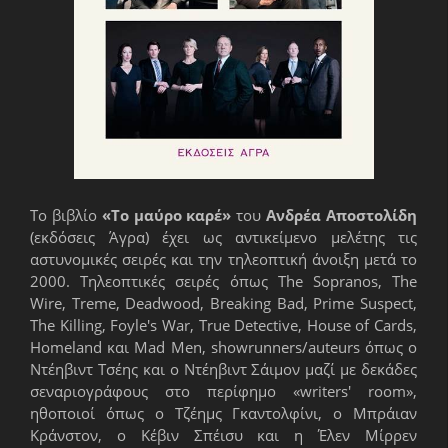
Το βιβλίο
«Το μαύρο καρέ»
του
Ανδρέα Αποστολίδη
(εκδόσεις Άγρα) έχει ως αντικείμενο μελέτης τις
αστυνομικές σειρές και την τηλεοπτική άνοιξη μετά το
2000. Τηλεοπτικές σειρές όπως The Sopranos, The
Wire, Treme, Deadwood, Breaking Bad, Prime Suspect,
The Killing, Foyle's War, True Detective, House of Cards,
Homeland και Mad Men, showrunners/auteurs όπως ο
Ντέηβιντ Τσέης και ο Ντέηβιντ Σάιμον μαζί με δεκάδες
σεναριογράφους στο περίφημο «writers' room»,
ηθοποιοί όπως ο Τζέημς Γκαντολφίνι, ο Μπράιαν
Κράνστον, ο Κέβιν Σπέισυ και η Έλεν Μίρρεν