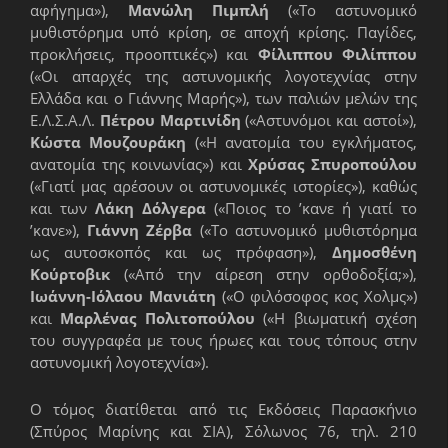
αφήγημα»),
Μανώλη Πιμπλή
(«Το αστυνομικό
μυθιστόρημα υπό κρίση, σε αποχή κρίσης. Παγίδες,
προκλήσεις, προοπτικές») και
Φίλιππου Φιλίππου
(«Οι απαρχές της αστυνομικής λογοτεχνίας στην
Ελλάδα και ο Γιάννης Μαρής»), των παλιών μελών της
Ε.Λ.Σ.Α.Λ.
Πέτρου Μαρτινίδη
(«Αστυνόμοι και αστοί»),
Κώστα Μουζουράκη
(«Η ανατομία του εγκλήματος,
ανατομία της κοινωνίας») και
Χρύσας Σπυροπούλου
(«Γιατί μας αρέσουν οι αστυνομικές ιστορίες»), καθώς
και των
Λάκη Δόλγερα
(«Ποιος το ’κανε ή γιατί το
’κανε»),
Γιάννη Ζέρβα
(«Το αστυνομικό μυθιστόρημα
ως αυτοσκοπός και ως πρόφαση»),
Δημοσθένη
Κούρτοβικ
(«Από την αίρεση στην ορθοδοξία;»),
Ιωάννη-Ιόλαου Μανιάτη
(«Ο φιλόσοφος κος Χολμς»)
και
Μαρλένας Πολιτοπούλου
(«Η βιωματική σχέση
του συγγραφέα με τους ήρωες και τους τόπους στην
αστυνομική λογοτεχνία»).
Ο τόμος διατίθεται από τις Εκδόσεις Παρασκήνιο
(Σπύρος Μαρίνης και ΣΙΑ), Σόλωνος 76, τηλ. 210