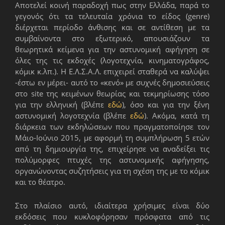
Αποτελεί κοινή παραδοχή πως στην Ελλάδα, παρά το
γεγονός ότι τα τελευταία χρόνια το είδος (genre)
διέρχεται περίοδο άνθισης και σε αντίθεση με τα
συμβαίνοντα στο εξωτερικό, απουσιάζουν τα
θεωρητικά κείμενα για την αστυνομική αφήγηση σε
όλες της τις εκδοχές (λογοτεχνία, κινηματογράφος,
κόμικ κ.λπ.). Η Ε.Λ.Σ.Α.Λ. επιχειρεί σταθερά να καλύψει
-έστω εν μέρει- αυτό το «κενό» με συχνές δημοσιεύσεις
στο site της κειμένων θεωρίας και τεκμηρίωσης τόσο
για την ελληνική (βλέπε
εδώ
), όσο και για την ξένη
αστυνομική λογοτεχνία (βλέπε
εδώ
). Ακόμα, κατά τη
διάρκεια των εκδηλώσεων που πραγματοποίησε τον
Μάιο-Ιούνιο 2015, με αφορμή τη συμπλήρωση 5 ετών
από τη δημιουργία της, επιχείρησε να αναδείξει τις
πολύμορφες πτυχές της αστυνομικής αφήγησης,
οργανώνοντας συζητήσεις για τη σχέση της με το κόμικ
και το θέατρο.
Στο πλαίσιο αυτό, ιδιαίτερα χρήσιμες είναι δύο
εκδόσεις που κυκλοφόρησαν πρόσφατα από τις