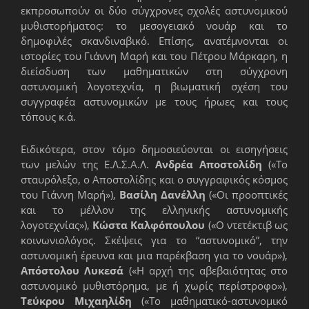
εκπροσωπούν οι δύο σύγχρονες σχολές αστυνομικού
μυθιστορήματος: το μεσογειακό νουάρ και το
δημοφιλές σκανδιναβικό. Επίσης, ανατέμνονται οι
ιστορίες του Γιάννη Μαρή και του Πέτρου Μάρκαρη, η
διείσδυση των μαθηματικών στη σύγχρονη
αστυνομική λογοτεχνία, η βιωματική σχέση του
συγγραφέα αστυνομικών με τους ήρωες και τους
τόπους κ.ά.
Ειδικότερα, στον τόμο δημοσιεύονται οι εισηγήσεις
των μελών της Ε.Λ.Σ.Α.Λ.
Ανδρέα Αποστολίδη
(«Το
σταυρόλεξο, ο Αποστολίδης και ο συγγραφικός κόσμος
του Γιάννη Μαρή»),
Βασίλη Δανέλλη
(«Οι προοπτικές
και το μέλλον της ελληνικής αστυνομικής
λογοτεχνίας»),
Κώστα Καλφόπουλου
(«Ο ντετέκτιβ ως
κοινωνιολόγος. Σκέψεις για το “αστυνομικό”, την
αστυνομική έρευνα και μια παρέκβαση για το νουάρ»),
Απόστολου Λυκεσά
(«Η αρχή της αβεβαιότητας στο
αστυνομικό μυθιστόρημα, με ή χωρίς περίστροφο»),
Τεύκρου Μιχαηλίδη
(«Το μαθηματικό-αστυνομικό