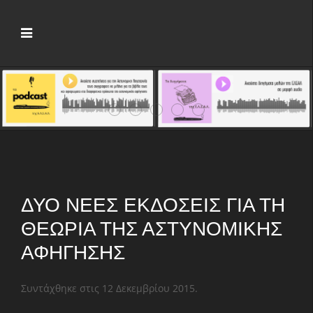
Νέος πρόεδρος της ΕΛΣΑΛ ο Άγγελος Χ
Crime Fiction Stories V: Πέντε μέρ
Αρχίζει το 7ο Φεστιβάλ Αστυν
Παρουσιάζονται οι «Μικρέ
Το 1ο «Crime Fiction 
ΔΎΟ ΝΈΕΣ ΕΚΔΌΣΕΙΣ ΓΙΑ ΤΗ
ΘΕΩΡΊΑ ΤΗΣ ΑΣΤΥΝΟΜΙΚΉΣ
ΑΦΉΓΗΣΗΣ
Συντάχθηκε στις
12 Δεκεμβρίου 2015
.