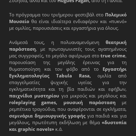
Σουηδία, αλλά και τον
Hugues Pagan,
από τη Γαλλία.
Το πρόγραμμα του τριήμερου φεστιβάλ στο
Πολεμικό
Μουσείο
θα είναι ιδιαίτερα ενδιαφέρον και «πυκνό»
με ομιλίες, παρουσιάσεις και εργαστήρια για όλους.
Ανάμεσά τους, η πολυαναμενόμενη
θεατρική
παράσταση
, με πρωταγωνιστές τους αγαπημένους
μας συγγραφείς, το μεγάλο αφιέρωμα στο
true crime
,
παρουσίαση της μεγάλης έρευνας για τη
θυματοποίηση και τον φόβο από το
Eργαστήρι
Eγκληματολογίας Tabula
Rasa,
ομιλία από
επαγγελματίες ψυχικής υγείας για την
εγκληματικότητα και τη βία παιδιών και εφήβων,
παιχνίδια μυστηρίου
για μικρούς και μεγάλους και
roleplaying games,
μουσική παράσταση
με
ρεμπέτικα τραγούδια, που αναφέρονται σε εγκλήματα,
σεμινάρια δημιουργικής γραφής
για παιδιά και για
μεγάλους, πρωτότυπη εκδήλωση με θέμα
«δυστοπία
και graphic novels»
κ.ά.