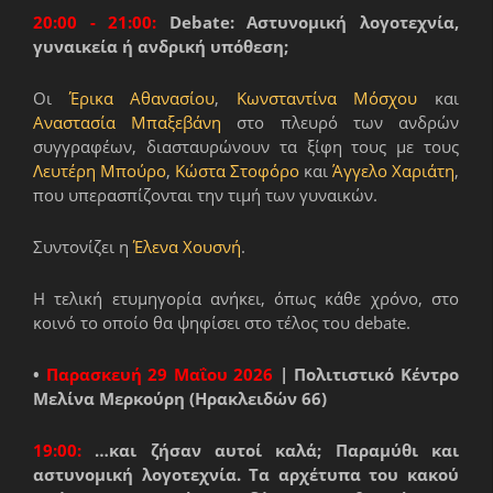
20:00 - 21:00:
Debate: Αστυνομική λογοτεχνία,
γυναικεία ή ανδρική υπόθεση;
Οι
Έρικα Αθανασίου
,
Κωνσταντίνα Μόσχου
και
Αναστασία Μπαξεβάνη
στο πλευρό των ανδρών
συγγραφέων, διασταυρώνουν τα ξίφη τους με τους
Λευτέρη Μπούρο
,
Κώστα Στοφόρο
και
Άγγελο Χαριάτη
,
που υπερασπίζονται την τιμή των γυναικών.
Συντονίζει η
Έλενα Χουσνή
.
Η τελική ετυμηγορία ανήκει, όπως κάθε χρόνο, στο
κοινό το οποίο θα ψηφίσει στο τέλος του debate.
•
Παρασκευή 29 Μαΐου 2026
| Πολιτιστικό Κέντρο
Μελίνα Μερκούρη (Ηρακλειδών 66)
19:00:
…και ζήσαν αυτοί καλά; Παραμύθι και
αστυνομική λογοτεχνία. Τα αρχέτυπα του κακού