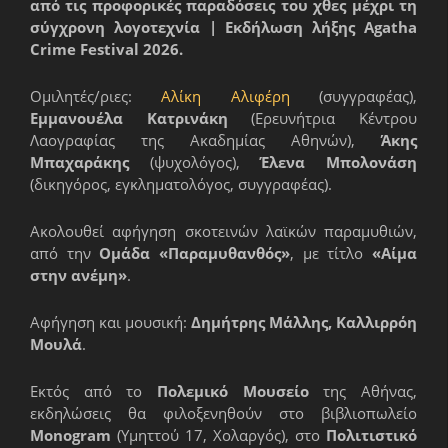
από τις προφορικές παραδόσεις του χθες μέχρι τη
σύγχρονη λογοτεχνία | Εκδήλωση λήξης Agatha
Crime Festival 2026.
Ομιλητές/ριες:
Αλίκη Αλιφέρη
(συγγραφέας),
Εμμανουέλα Κατρινάκη
(Ερευνήτρια Κέντρου
Λαογραφίας της Ακαδημίας Αθηνών),
Άκης
Μπαχαράκης
(ψυχολόγος),
Έλενα Μπολονάση
(δικηγόρος, εγκληματολόγος, συγγραφέας).
Ακολουθεί αφήγηση σκοτεινών λαϊκών παραμυθιών,
από την
Ομάδα «Παραμυθανθός»
, με τίτλο
«Αίμα
στην ανέμη»
.
Αφήγηση και μουσική:
Δημήτρης Μάλλης, Καλλιρρόη
Μουλά
.
Εκτός από το
Πολεμικό Μουσείο
της Αθήνας,
εκδηλώσεις θα φιλοξενηθούν στο βιβλιοπωλείο
Monogram
(Υμηττού 17, Χολαργός), στο
Πολιτιστικό