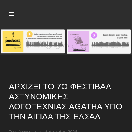
Νέος πρόεδρος της ΕΛΣΑΛ ο Άγγελος Χ
Crime Fiction Stories V: Πέντε μέρ
Αρχίζει το 7ο Φεστιβάλ Αστυν
Παρουσιάζονται οι «Μικρέ
Το 1ο «Crime Fiction 
ΑΡΧΊΖΕΙ ΤΟ 7Ο ΦΕΣΤΙΒΆΛ
ΑΣΤΥΝΟΜΙΚΉΣ
ΛΟΓΟΤΕΧΝΊΑΣ AGATHA ΥΠΌ
ΤΗΝ ΑΙΓΊΔΑ ΤΗΣ ΕΛΣΑΛ
Συντάχθηκε στις
16 Απριλίου 2026
.