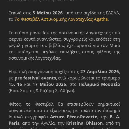
Ξεκινά στις
5 Μαΐου 2026
, υπό την αιγίδα της ΕΛΣΑΛ,
το
7ο Φεστιβάλ Αστυνομικής Λογοτεχνίας Agatha
.
Το ετήσιο ραντεβού της αστυνομικής λογοτεχνίας που
φέρνει κοντά αναγνώστες, συγγραφείς και εκδότες στη
μεγάλη γιορτή του βιβλίου, έχει οριστεί για τον Μάιο
και υπόσχεται μεγάλες εκπλήξεις στους φίλους της
αστυνομικής λογοτεχνίας.
Η φετινή διοργάνωση αρχίζει στις
27 Απριλίου 2026,
με
pre festival events,
ενώ κορυφώνεται το τριήμερο
15, 16
και
17 Μαΐου 2026,
στο
Πολεμικό Μουσείο
(Βασ. Σοφίας & Ριζάρη 2, Αθήνα).
Φέτος, το Φεστιβάλ θα επισκεφθούν σημαντικοί
συγγραφείς από το εξωτερικό, με πρώτο τον διάσημο
Ισπανό συγγραφέα
Arturo Pérez-Reverte,
την
B. A.
Paris,
από την Αγγλία, την
Kristina Ohlsson
, από τη