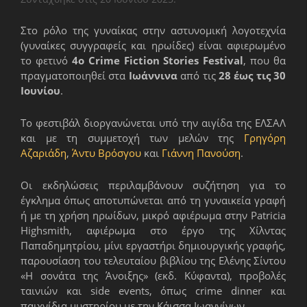
Στο ρόλο της γυναίκας στην αστυνομική λογοτεχνία
(γυναίκες συγγραφείς και ηρωίδες) είναι αφιερωμένο
το φετινό
4ο Crime Fiction Stories Festival
, που θα
πραγματοποιηθεί στα
Ιωάννινα
από τις
28 έως τις 30
Ιουνίου
.
Το φεστιβάλ διοργανώνεται υπό την αιγίδα της ΕΛΣΑΛ
και με τη συμμετοχή των μελών της
Γρηγόρη
Αζαριάδη
,
Άντυ Βρόσγου
και
Γιάννη Πανούση
.
Οι εκδηλώσεις περιλαμβάνουν συζήτηση για το
έγκλημα όπως αποτυπώνεται από τη γυναικεία γραφή
ή με τη χρήση ηρωίδων, μικρό αφιέρωμα στην Patricia
Highsmith, αφιέρωμα στο έργο της Χίλντας
Παπαδημητρίου, μίνι εργαστήρι δημιουργικής γραφής,
παρουσίαση του τελευταίου βιβλίου της Ελένης Σίντου
«Η σονάτα της Άνοιξης» (εκδ. Κύφαντα), προβολές
ταινιών και side events, όπως crime dinner και
παιχνίδια μυστηρίου με την Κάισσα Ιωαννίνων.