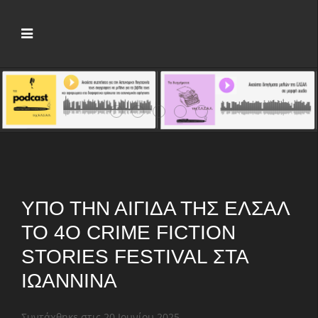
Νέος πρόεδρος της ΕΛΣΑΛ ο Άγγελος Χ
Crime Fiction Stories V: Πέντε μέρ
Αρχίζει το 7ο Φεστιβάλ Αστυν
Παρουσιάζονται οι «Μικρέ
Το 1ο «Crime Fiction 
ΥΠΌ ΤΗΝ ΑΙΓΊΔΑ ΤΗΣ ΕΛΣΑΛ
ΤΟ 4Ο CRIME FICTION
STORIES FESTIVAL ΣΤΑ
ΙΩΆΝΝΙΝΑ
Συντάχθηκε στις
20 Ιουνίου 2025
.