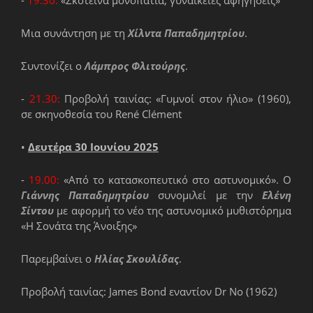
-
19.30:
«Σκοτεινά μονοπάτια, γυναικείες αφηγήσεις»
Μια συνάντηση με τη
Χίλντα Παπαδημητρίου
.
Συντονίζει ο
Λάμπρος Φλιτούρης
.
-
21.30:
Προβολή ταινίας: «Γυμνοί στον ήλιο» (1960),
σε σκηνοθεσία του René Clément
•
Δευτέρα 30 Ιουνίου 2025
-
19.00:
«Από το κατασκοπευτικό στο αστυνομικό». Ο
Γιάννης Παπαδημητρίου
συνομιλεί με την
Ελένη
Σίντου
με αφορμή το νέο της αστυνομικό μυθιστόρημα
«Η Σονάτα της Άνοιξης»
Παρεμβαίνει ο
Ηλίας Σκουλίδας
.
Προβολή ταινίας: James Bond εναντίον Dr No (1962)