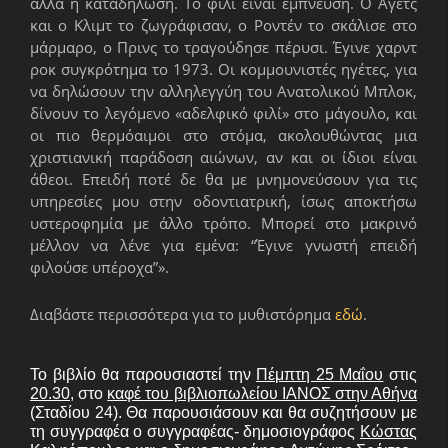
αλλά η καταδήλωση. Το φιλί είναι έµπνευση. Ο Άγετς
και ο Κλιµτ το ζωγράφισαν, ο Ροντέν το σκάλισε στο
µάρµαρο, ο Πρινς το τραγούδησε πέρυσι. Έγινε χαρντ
ροκ συγκρότηµα το 1973. Οι κοµµουνιστές ηγέτες, για
να δηλώσουν την αλληλεγγύη του Ανατολικού Μπλοκ,
δίνουν το λεγόµενο «αδελφικό φιλί» στο µάγουλο, και
οι πιο θερµόαιµοι στο στόµα, ακολουθώντας µια
χριστιανική παράδοση αιώνων, αν και οι ίδιοι είναι
άθεοι. Επειδή ποτέ δε θα µε µνηµονεύσουν για τις
υπηρεσίες µου στην οδοντιατρική, ίσως αποκτήσω
υστεροφηµία µε άλλο τρόπο. Μπορεί στο µακρινό
µέλλον να λένε για εµένα: “Έγινε γνωστή επειδή
φιλούσε υπέροχα”».
Διαβάστε περισσότερα για το μυθιστόρημα
εδώ
.
Το βιβλίο θα παρουσιαστεί την
Πέμπτη 25 Μαΐου
στις
20.30
, στο
καφέ του βιβλιοπωλείου ΙΑΝΟΣ στην Αθήνα
(Σταδίου 24). Θα παρουσιάσουν και θα συζητήσουν με
τη συγγραφέα ο συγγραφέας- δημοσιογράφος
Κώστας