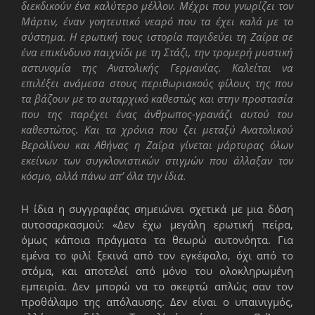
διεκδικούν ένα καλύτερο μέλλον. Μέχρι που γνωρίζει τον
Μάρτιν, έναν γοητευτικό νεαρό που τα έχει καλά με το
σύστημα. Η ερωτική τους ιστορία παγιδεύει τη Ζαΐρα σε
ένα επικίνδυνο παιχνίδι με τη Στάζι, την τρομερή μυστική
αστυνομία της Ανατολικής Γερμανίας. Καλείται να
επιλέξει ανάμεσα στους περιθωριακούς φίλους της που
τα βάζουν με το αυταρχικό καθεστώς και στην προστασία
που της παρέχει ένας άνθρωπος-γρανάζι αυτού του
καθεστώτος. Και τα χρόνια που ζει μεταξύ Ανατολικού
Βερολίνου και Αθήνας η Ζαΐρα γίνεται μάρτυρας όλων
εκείνων των συγκλονιστικών στιγμών που άλλαξαν τον
κόσμο, αλλά πάνω απ’ όλα την ίδια.
Η ίδια η συγγραφέας σημειώνει σχετικά με μια δόση
αυτοσαρκασμού: «Δεν έχω µεγάλη ερωτική πείρα,
όµως κάποια πράγµατα τα θεωρώ αυτονόητα. Για
εµένα το φιλί ξεκινά από τον εγκέφαλο, όχι από το
στόµα, και αποτελεί από µόνο του ολοκληρωµένη
εµπειρία. Δεν µπορώ να το σκεφτώ απλώς σαν τον
προθάλαµο της απόλαυσης. Δεν είναι ο υπαινιγµός,