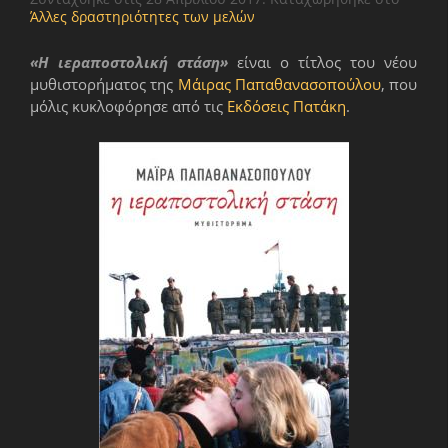
Άλλες δραστηριότητες των μελών
«Η ιεραποστολική στάση»
είναι ο τίτλος του νέου
μυθιστορήματος της
Μάιρας Παπαθανασοπούλου
, που
μόλις κυκλοφόρησε από τις
Εκδόσεις Πατάκη
.