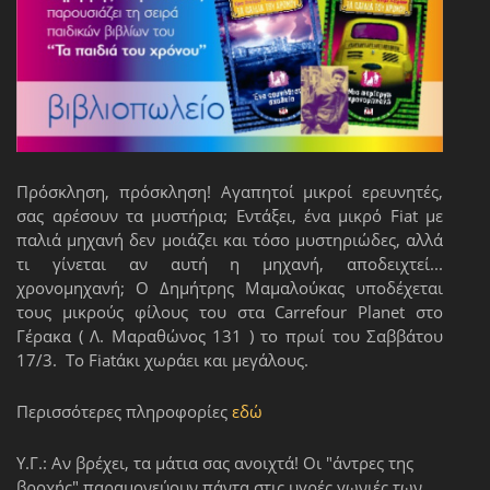
Πρόσκληση, πρόσκληση! Αγαπητοί μικροί ερευνητές,
σας αρέσουν τα μυστήρια; Εντάξει, ένα μικρό Fiat με
παλιά μηχανή δεν μοιάζει και τόσο μυστηριώδες, αλλά
τι γίνεται αν αυτή η μηχανή, αποδειχτεί...
χρονομηχανή; Ο Δημήτρης Μαμαλούκας υποδέχεται
τους μικρούς φίλους του στα Carrefour Planet στο
Γέρακα ( Λ. Μαραθώνος 131 ) το πρωί του Σαββάτου
17/3. Το Fiatάκι χωράει και μεγάλους.
Περισσότερες πληροφορίες
εδώ
Υ.Γ.: Αν βρέχει, τα μάτια σας ανοιχτά! Οι "άντρες της
βροχής" παραμονεύουν πάντα στις υγρές γωνιές των