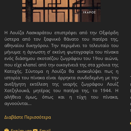
Η Λουΐζα Λασκαράτου επιστρέφει από την Οξφόρδη
ύστερα από τον ξαφνικό θάνατο του πατέρα της,
αθηναίου δικηγόρου. Την περιμένει το τελευταίο του
μήνυμα: η άγνωστη σ’ εκείνη φωτογραφία του πίνακα
ενός διάσημου σκοτσέζου ζωγράφου του 19ου αιώνα,
που είχε κλαπεί από την οικογένειά της στα χρόνια της
Κατοχής. Σύντομα η Λουΐζα θα ανακαλύψει πως η
ιστορία του πίνακα είναι άρρηκτα συνδεδεμένη με την
ανεξήγητη εκτέλεση της νεαρής ζωγράφου Λουίζ
Χατζηλουκά, μητέρας του πατέρα της, το 1944. Η
αλήθεια όμως, όπως και η τύχη του πίνακα,
αγνοούνται...
Διαβάστε Περισσότερα
Εκτύπωση
Email