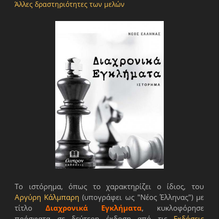
Άλλες δραστηριότητες των μελών
Το ιστόρημα, όπως το χαρακτηρίζει ο ίδιος, του
Αργύρη Κάλμπαρη
(υπογράφει ως "Νέος Έλληνας") με
τίτλο
Διαχρονικά Εγκλήματα
, κυκλοφόρησε
πρόσφατα σε δεύτερη έκδοση από τις
Εκδόσεις