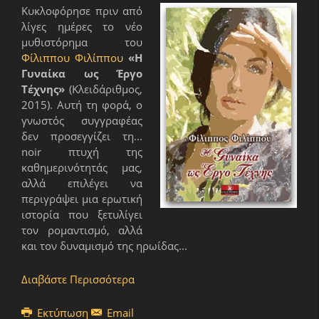
Κυκλοφόρησε πριν από
λίγες ημέρες το νέο
μυθιστόρημα του
Φίλιππου Φιλίππου
«Η
Γυναίκα ως Έργο
Τέχνης»
(Κλειδάριθμος,
2015). Αυτή τη φορά, ο
γνωστός συγγραφέας
δεν προσεγγίζει τη...
noir πτυχή της
καθημερινότητάς μας,
αλλά επιλέγει να
περιγράψει μια ερωτική
ιστορία που ξετυλίγει
τον ρομαντισμό, αλλά
και τον δυναμισμό της ηρωίδας...
Διαβάστε Περισσότερα
Εκτύπωση
Email