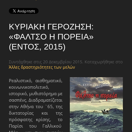
ΚΥΡΙΑΚΉ ΓΕΡΟΖΉΣΗ:
«ΦΆΛΤΣΟ Η ΠΟΡΕΊΑ»
(ΕΝΤΌΣ, 2015)
Συντάχθηκε στις
20 Δεκεμβρίου 2015
. Καταχωρήθηκε στο
Άλλες δραστηριότητες των μελών
Ρεαλιστικό, αισθηματικό,
κοινωνικοπολιτικό,
ιστορικό, μυθιστόρημα με
σασπένς. Διαδραματίζεται
στην Αθήνα του `65, της
δικτατορίας και της
πρόσφατης κρίσης, το
Παρίσι του Γαλλικού