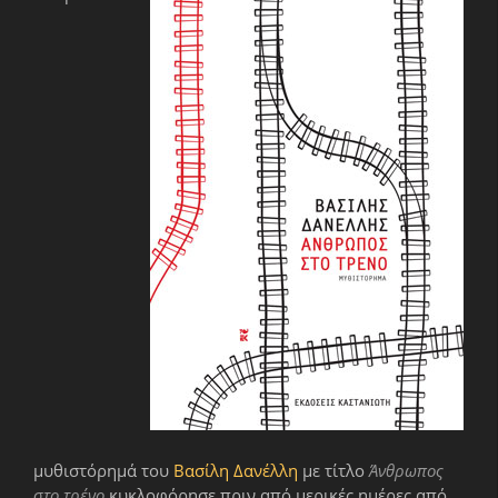
μυθιστόρημά του
Βασίλη Δανέλλη
με τίτλο
Άνθρωπος
στο τρένο
κυκλοφόρησε πριν από μερικές ημέρες από