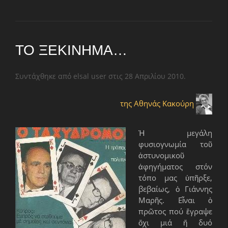
ΤΟ ΞΕΚΊΝΗΜΑ…
Συντάχθηκε από elsal user στις
28 Απριλίου 2010
.
της Αθηνάς Κακούρη
Ἡ μεγάλη
φυσιογνωμία τοῦ
ἀστυνομικοῦ
ἀφηγήματος στόν
τόπο μας ὑπῆρξε,
βεβαίως, ὁ Γιάννης
Μαρῆς. Εἶναι ὁ
πρῶτος πού ἔγραψε
ὄχι μιά ἤ δυό