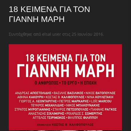
18 ΚΕΊΜΕΝΑ ΓΙΑ ΤΟΝ
ΓΙΆΝΝΗ ΜΑΡΉ
Συντάχθηκε από elsal user στις
25 Ιουνίου 2016
.