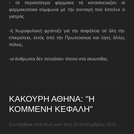
- τά περισσότερα φάρμακα τά κατασκεύαζαν οἱ
φαρμακοποιοί σύμφωνα μέ τήν συνταγή πού ἔστελνε ὁ
γιατρός
-ἡ Χωροφυλακή φρόντιζε γιά τήν ἀσφάλεια σέ ὅλη τήν
ἐπικράτεια, ἐκτός ἀπό τήν Πρωτεύσουα και λίγες ἄλλες
πόλεις,
-οἱ ἄνθρωποι δέν πετοῦσαν τίποτα στά σκουπίδια,
ΚΑΚΟΎΡΗ ΑΘΗΝΆ: "Ἡ
ΚΟΜΜΈΝΗ ΚΕΦΑΛΉ"
Συντάχθηκε από elsal user στις
29 Σεπτεμβρίου 2010
.