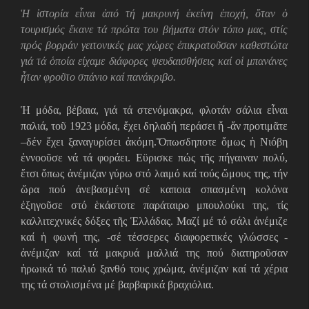
Ἡ ἱστορία εἶναι ἀπό τή μακρυνή ἐκείνη ἐποχή, ὅταν ὁ
τουρισμός ἔκανε τά πρώτα του βήματα στόν τόπο μας, στίς
πρός βορράν γειτονικές μας χώρες ἐπικρατοῦσαν καθεστώτα
γιά τά ὁποία είχαμε διάφορες ψευδαισθήσεις καί οἱ μπανάνες
ἦταν φροῦτο σπάνιο καί πανάκριβο.
Ἡ μόδα, βέβαια, γιά τά στενόμακρα, φλοτάν σάλια εἶναι
παλιά, τοῦ 1923 μόδα, ἔχει δηλαδή περάσει ἤ -ἄν προτιμᾶτε
–δέν ἔχει ξαναγυρίσει ἀκόμη.Ὅπωσδηποτε ὄμως ἡ Νιόβη
ἐννοοῦσε νά τά φοράει. Εϋρισκε πώς τῆς πήγαιναν πολύ,
ἔτσι ὅπως ἀνέμιζαν γύρω στό λαιμό καί τούς ὤμους της, τήν
ὥρα πού ἀνεβασμένη σέ καποια σπασμένη κολόνα
ἐξηγοῦσε στό ἑκάστοτε παράταιρο μπουλούκι της, τίς
καλλιτεχνικές δόξες τῆς Ἑλλάδας. Μαζί μέ τό σάλι ἀνέμιζε
καί ἡ φωνή της, -σέ τέσσερες διαφορετικές γλώσσες -
ἀνέμιζαν καί τά μακρυά μαλλιά της πού διατηροῦσαν
ἡρωικά τό παλιό ξανθό τους χρώμα, ἀνέμιζαν καί τά χέρια
της τά στολισμένα μέ βαρβαρικά βραχιόλια.