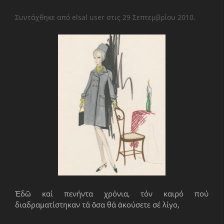
Συντάχθηκε από elsal user στις
29 Σεπτεμβρίου 2010
.
Ἐδῶ καί πενήντα χρόνια, τόν καιρό πού
διαδραματίστηκαν τά ὅσα θά ἀκούσετε σέ λίγο,