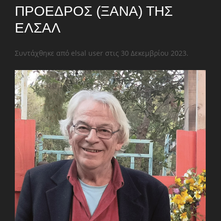
ΠΡΌΕΔΡΟΣ (ΞΑΝΆ) ΤΗΣ
ΕΛΣΑΛ
Συντάχθηκε από elsal user στις
30 Δεκεμβρίου 2023
.