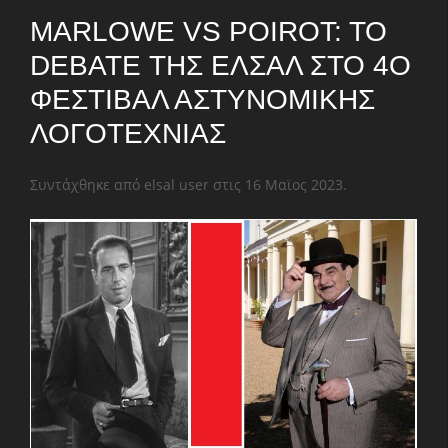
MARLOWE VS POIROT: TO
DEBATE ΤΗΣ ΕΛΣΑΛ ΣΤΟ 4Ο
ΦΕΣΤΙΒΆΛ ΑΣΤΥΝΟΜΙΚΉΣ
ΛΟΓΟΤΕΧΝΊΑΣ
Συντάχθηκε από elsal user στις
16 Μαϊος 2023
.