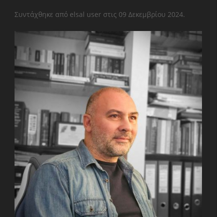
Συντάχθηκε από elsal user στις
09 Δεκεμβρίου 2024
.