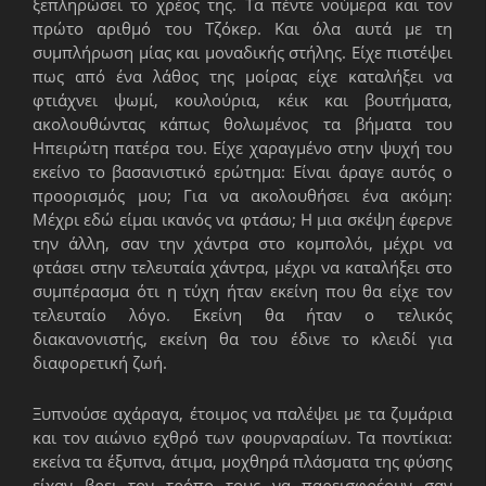
ξεπληρώσει το χρέος της. Τα πέντε νούμερα και τον
πρώτο αριθμό του Τζόκερ. Και όλα αυτά με τη
συμπλήρωση μίας και μοναδικής στήλης. Είχε πιστέψει
πως από ένα λάθος της μοίρας είχε καταλήξει να
φτιάχνει ψωμί, κουλούρια, κέικ και βουτήματα,
ακολουθώντας κάπως θολωμένος τα βήματα του
Ηπειρώτη πατέρα του. Είχε χαραγμένο στην ψυχή του
εκείνο το βασανιστικό ερώτημα: Είναι άραγε αυτός ο
προορισμός μου; Για να ακολουθήσει ένα ακόμη:
Μέχρι εδώ είμαι ικανός να φτάσω; Η μια σκέψη έφερνε
την άλλη, σαν την χάντρα στο κομπολόι, μέχρι να
φτάσει στην τελευταία χάντρα, μέχρι να καταλήξει στο
συμπέρασμα ότι η τύχη ήταν εκείνη που θα είχε τον
τελευταίο λόγο. Εκείνη θα ήταν ο τελικός
διακανονιστής, εκείνη θα του έδινε το κλειδί για
διαφορετική ζωή.
Ξυπνούσε αχάραγα, έτοιμος να παλέψει με τα ζυμάρια
και τον αιώνιο εχθρό των φουρναραίων. Τα ποντίκια:
εκείνα τα έξυπνα, άτιμα, μοχθηρά πλάσματα της φύσης
είχαν βρει τον τρόπο τους να παρεισφρέουν σαν