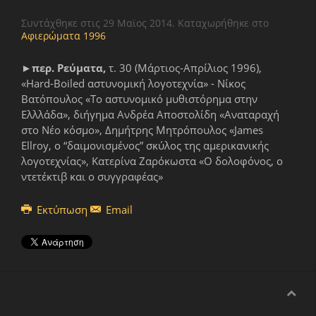
Συντάχθηκε στις
29 Μαϊος 2014
. Καταχωρήθηκε στο
Αφιερώματα 1996
►
περ. Ρεύματα,
τ. 30 (Μάρτιος-Απρίλιος 1996),
«Hard-Boiled αστυνομική λογοτεχνία» - Νίκος
Βατόπουλος «Το αστυνομικό μυθιστόρημα στην
Ελλλάδα», διήγημα Ανδρέα Αποστολίδη «Αναταραχή
στο Νέο κόσμο», Δημήτρης Μητρόπουλος «James
Ellroy, o “δαιμονισμένος” σκύλος της αμερικανικής
λογοτεχνίας», Κατερίνα Ζαρόκωστα «Ο δολοφόνος, ο
ντετέκτιβ και ο συγγραφέας»
Εκτύπωση
Email