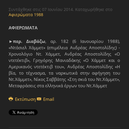
Συντάχθηκε στις
07 Ιουνίου 2014
. Καταχωρήθηκε στο
Αφιερώματα 1988
ΑΦΙΕΡΩΜΑΤΑ
►
περ. Διαβάζω
, αρ. 182 (6 Ιανουαρίου 1988),
«Ντάσιελ Χάμμετ» (επιμέλεια Ανδρέας Αποστολίδης) -
Χρονολόγιο Ντ. Χάμμετ, Ανδρέας Αποστολίδης «Ο
ντετέκτιβ», Γρηγόρης Μανιαδάκης «Ο Χάμμετ και ο
Αμερικανός ντετέκτιβ του», Ανδρέας Αποστολίδης «Η
βία, το τέχνασμα, τα ναρκωτικά στην αφήγηση του
Ντ.Χάμμετ», Νίκος Σαββάτης «Στη σκιά του Ντ.Χάμμετ»,
Μεταφράσεις στα ελληνικά έργων του Ντ.Χάμμετ
Εκτύπωση
Email