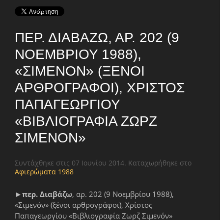
ΠΕΡ. ΔΙΑΒΆΖΩ, ΑΡ. 202 (9
ΝΟΕΜΒΡΊΟΥ 1988),
«ΣΙΜΕΝΌΝ» (ΞΈΝΟΙ
ΑΡΘΡΟΓΡΆΦΟΙ), ΧΡΊΣΤΟΣ
ΠΑΠΑΓΕΩΡΓΊΟΥ
«ΒΙΒΛΙΟΓΡΑΦΊΑ ΖΩΡΖ
ΣΙΜΕΝΌΝ»
Συντάχθηκε στις
07 Ιουνίου 2014
. Καταχωρήθηκε στο
Αφιερώματα 1988
►
περ. Διαβάζω
, αρ. 202 (9 Νοεμβρίου 1988),
«Σιμενόν» (ξένοι αρθρογράφοι), Χρίστος
Παπαγεωργίου «Βιβλιογραφία Ζωρζ Σιμενόν»