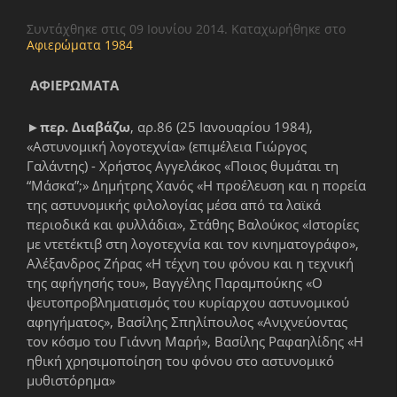
Συντάχθηκε στις
09 Ιουνίου 2014
. Καταχωρήθηκε στο
Αφιερώματα 1984
ΑΦΙΕΡΩΜΑΤΑ
►
περ. Διαβάζω
, αρ.86 (25 Ιανουαρίου 1984),
«Αστυνομική λογοτεχνία» (επιμέλεια Γιώργος
Γαλάντης) - Χρήστος Αγγελάκος «Ποιος θυμάται τη
“Μάσκα”;» Δημήτρης Χανός «Η προέλευση και η πορεία
της αστυνομικής φιλολογίας μέσα από τα λαϊκά
περιοδικά και φυλλάδια», Στάθης Βαλούκος «Ιστορίες
με ντετέκτιβ στη λογοτεχνία και τον κινηματογράφο»,
Αλέξανδρος Ζήρας «Η τέχνη του φόνου και η τεχνική
της αφήγησής του», Βαγγέλης Παραμπούκης «Ο
ψευτοπροβληματισμός του κυρίαρχου αστυνομικού
αφηγήματος», Βασίλης Σπηλίπουλος «Ανιχνεύοντας
τον κόσμο του Γιάννη Μαρή», Βασίλης Ραφαηλίδης «Η
ηθική χρησιμοποίηση του φόνου στο αστυνομικό
μυθιστόρημα»