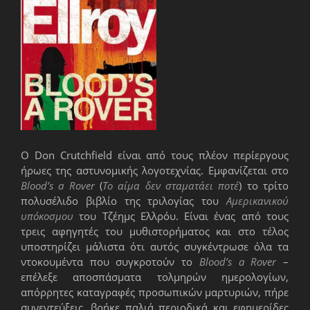
O Don Crutchfield είναι από τους πλέον περίεργους
ήρωες της αστυνομικής λογοτεχνίας. Εμφανίζεται στο
Blood
’
s
a
Rover
(
Το αίμα δεν σταματάει ποτέ
) το τρίτο
πολυσέλιδο βιβλίο της τριλογίας του
Αμερικανικού
υπόκοσμου
του Τζέημς Ελλρόυ. Είναι ένας από τους
τρεις αφηγητές του μυθιστορήματος και στο τέλος
υποστηρίζει μάλιστα ότι αυτός συγκέντρωσε όλα τα
ντοκουμέντα που συγκροτούν το
Blood
’
s
a
Rover
–
επέλεξε αποσπάσματα τολμηρών ημερολογίων,
απόρρητες καταγραφές προσωπικών μαρτυριών, πήρε
συνεντεύξεις, βρήκε παλιά περιοδικά και εφημερίδες