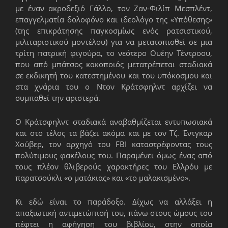
με έναν ακροδεξιό Γάλλο, τον Ζαν-Φιλίπ Μεσπλέντ,
επαγγελματία δολοφόνο και ιδεολόγο της «Υπόθεσης»
(της επικράτησης παγκοσμίως ενός ρατσιστικού,
μιλιταριστικού μοντέλου) για να μετατοπισθεί σε μια
τρίτη πατρική φιγούρα, το νεότερο Ουέην Τέντροου,
που από μπάτσος κακοποιός μετατρέπεται σταδιακά
σε εκδικητή του κατεστημένου και του υπόκοσμου και
στα χνάρια του ο Ντον Κράτσφηλντ αρχίζει να
συμπαθεί την αριστερά.
Ο Κράτσφηλντ σταδιακά αναβαθμίζεται εντυπωσιακά
και στο τέλος τα βάζει ακόμα και με τον Τζ. Έντγκαρ
Χούβερ, τον αρχηγό του FBI καταστρέφοντας τους
πολύτιμους φακέλους του. Παραμένει όμως ένας από
τους πλέον θλιβερούς χαρακτήρες του Ελλρόυ με
παρατσούκλι «ο ματάκιας» και «το μαλακισμένο».
Κι εδώ είναι το παράδοξο. Δίχως να αλλάξει η
απαξιωτική αντιμετώπισή του, πάνω στους ώμους του
πέφτει η αφήγηση του βιβλίου, στην οποία