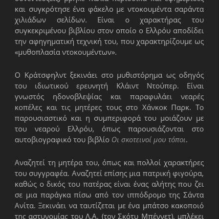
και συγκρότησε ένα φάκελο με ντοκουμέντα σαράντα
χιλιάδων σελίδων. Είναι ο χαρακτήρας του
συγκεκριμένου βιβλίου στον οποίο ο Ελλρόυ αποδίδει
την αφηγηματική τεχνική του, που χαρακτηρίζουμε ως
«μυθοπλασία ντοκουμέντων».
Ο Κράτσφηλντ ξεκινάει στο μυθιστόρημα ως οδηγός
του ιδιωτικού ερευνητή Κλάιντ Ντούπερ. Είναι
γνωστός ηδονοβλεψίας και παραφυλάει νεαρές
κοπέλες και τις μητέρες τους στο Χάνκοκ Παρκ. Το
παρουσιαστικό και η συμπεριφορά του μοιάζουν με
του νεαρού Ελλρόυ, όπως παρουσιάζονται στο
αυτοβιογραφικό του βιβλίο
Οι σκοτεινοί μου τόποι
.
Αναζητεί τη μητέρα του, όπως και πολλοί χαρακτήρες
του συγγραφέα. Αναζητεί επίσης μια πατρική φιγούρα,
καθώς ο δικός του πατέρας είναι ένας αλήτης που ζει
σε μια παράγκα πίσω από τον ιππόδρομο της Σάντα
Ανίτα. Ξεκινάει να ταυτίζεται με ένα μπάτσο κακοποιό
της αστυνομίας του Λ.Α. (τον Σκότυ Μπέννετ), μπλέκει