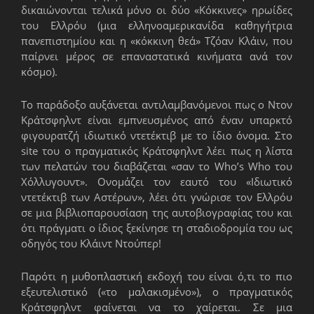
δικαιώνονται τελικά μόνο οι δύο «Κόκκινες» ηρωίδες
του Ελλρόυ (μια ελληνοαμερικανίδα καθηγήτρια
πανεπιστημίου και η «κόκκινη θεά» Τζόαν Κλάιν, που
παίρνει μέρος σε επαναστατικά κινήματα ανά τον
κόσμο).
Το παράδοξο αυξάνεται αντιλαμβανόμενοι πως ο Ντον
Κράτσφηλντ είναι εμπνευσμένος από έναν υπαρκτό
φιγουρατζή ιδιωτικό ντετέκτιβ με το ίδιο όνομα. Στο
site του ο πραγματικός Κράτσφηλντ λέει πως η λίστα
των πελατών του διαβάζεται «σαν το Who’s Who του
Χόλλυγουντ». Ονομάζει τον εαυτό του «Ιδιωτικό
ντετέκτιβ των Αστέρων», λέει ότι γνώρισε τον Ελλρόυ
σε μια βιβλιοπαρουσίαση της αυτοβιογραφίας του και
ότι πράγματι ο ίδιος ξεκίνησε τη σταδιοδρομία του ως
οδηγός του Κλάιντ Ντούπερ!
Παρότι η μυθοπλαστική εκδοχή του είναι ό,τι το πιο
εξευτελιστικό («το μαλακισμένο»), ο πραγματικός
Κράτσφηλντ φαίνεται να το χαίρεται. Σε μια