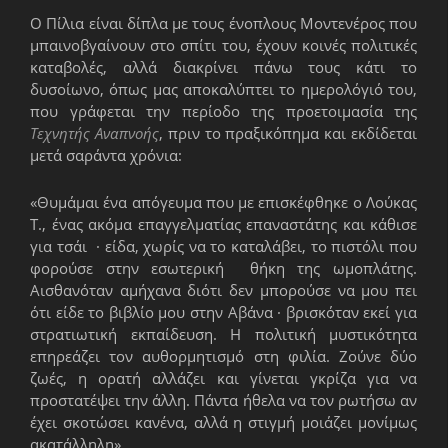
Ο Πίλια είναι δίπλα με τους ένοπλους Μοντενέρος που
μπαινοβγαίνουν στο σπίτι του, έχουν κοινές πολιτικές
καταβολές, αλλά διακρίνει πάνω τους κάτι το
δυσοίωνο, όπως μας αποκαλύπτει το ημερολόγιό του,
που γράφεται την περίοδο της προετοιμασία της
Τεχνητής Αναπνοής
, πριν το πραξικόπημα και εκδίδεται
μετά σαράντα χρόνια:
«Θυμάμαι ένα απόγευμα που με επισκέφθηκε ο Λούκας
Τ., ένας ακόμα επαγγελματίας επαναστάτης και κάθισε
για τσάι · είδα, χωρίς να το καταλάβει, το πιστόλι που
φορούσε στην εσωτερική θήκη της ωμοπλάτης.
Αισθανόταν αμήχανα διότι δεν μπορούσε να μου πει
ότι είδε το βιβλίο μου στην Αβάνα · βρισκόταν εκεί για
στρατιωτική εκπαίδευση. Η πολιτική μυστικότητα
επηρεάζει τον αυθορμητισμό στη φιλία. Ζούνε δύο
ζωές, η ορατή αλλάζει και γίνεται γκρίζα για να
προστατέψει την άλλη. Πάντα ήθελα να τον ρωτήσω αν
έχει σκοτώσει κανένα, αλλά η στιγμή μοιάζει μονίμως
ακατάλληλη».