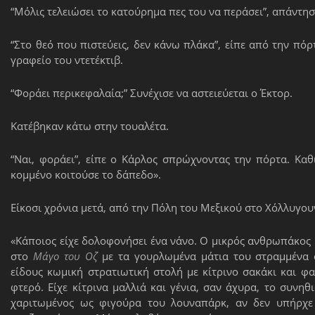
“Μόλις τελειώσει το κατούρημα πες του να περάσει”, απάντ
“Στο θεό που πιστεύεις, δεν κάνω πλάκα”, είπε από την πόρ
γραφείο του ντετέκτιβ.
“Φοράει περικεφαλαία;” Συνέχισε να αστειεύεται ο Έκτορ.
Κατέβηκαν κάτω στην τουαλέτα.
“Ναι, φοράει”, είπε ο Κάρλος σπρώχνοντας την πόρτα. Καθ
κομμένο κοιτούσε το δάπεδο».
Είκοσι χρόνια μετά, από την Πόλη του Μεξικού στο Χόλλυγουν
«Κάποιος είχε δολοφονήσει ένα νάνο. Ο μικρός ανθρωπάκος 
στο
Μάγο του Οζ
με τα γουρλωμένα μάτια του στραμμένα
είδους κωμική στρατιωτική στολή με κίτρινο σακάκι και φα
φτερό. Είχε κίτρινα μαλλιά και γένια, σαν άχυρα, το συν
χαριτωμένος ως φιγούρα του λουναπάρκ, αν δεν υπήρχε 