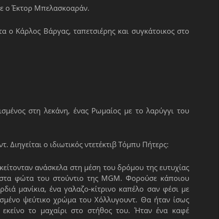
ησε ο Έκτορ Μπελασκοαράν.
τα ο Κάρλος Βάργας, ταπετσιέρης και συγκάτοικος στο
ισμένος στη λεκάνη, ένας Ρωμαίος με το λαρύγγι του
τ. Διηγείται ο ιδιωτικός ντετέκτιβ Τόμπυ Πήτερς:
κείτονταν ανάσκελα στη μέση του δρόμου της ευτυχίας
 στα φώτα του στούντιο της MGM. Φορούσε κάποιου
ρδιά μανίκια, ένα γαλαζο-κίτρινο καπέλο σαν φέσι με
ηθισμένο ψεύτικο χρώμα του Χόλλυγουντ. Θα ήταν ίσως
εκείνο το μαχαίρι στο στήθος του. Ήταν ένα καφέ