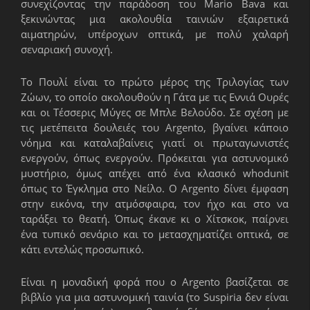
συνεχίζοντας την παράδοση του Mario Bava και
ξεκινώντας μια ακολουθία ταινιών εξαιρετικά
αιματηρών, υπέροχων οπτικά, με πολύ χαλαρή
σεναριακή συνοχή.
Το Πουλί είναι το πρώτο μέρος της Τριλογίας των
Ζώων, το οποίο ακολουθούν η Γάτα με τις Εννιά Ουρές
και οι Τέσσερις Μύγες σε Μπλε Βελούδο. Σε σχέση με
τις μετέπειτα δουλειές του Argento, βγαίνει κάποιο
νόημα και καταλαβαίνεις γιατί οι πρωταγωνιστές
ενεργούν, όπως ενεργούν. Πρόκειται για αστυνομικό
μυστήριο, όμως απέχει από ένα κλασικό whodunit
όπως το Έγκλημα στο Νείλο. Ο Argento δίνει έμφαση
στην εικόνα, την ατμόσφαιρα, τον ήχο και στο να
ταράξει το θεατή. Όπως έκανε κι ο Χίτσκοκ, παίρνει
ένα τυπικό σενάριο και το μετασχηματίζει οπτικά, σε
κάτι εντελώς προσωπικό.
Είναι η μοναδική φορά που ο Argento βασίζεται σε
βιβλίο για μια αστυνομική ταινία (το Suspiria δεν είναι