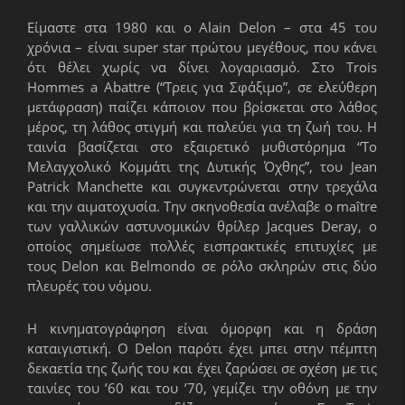
Είμαστε στα 1980 και ο Alain Delon – στα 45 του
χρόνια – είναι super star πρώτου μεγέθους, που κάνει
ότι θέλει χωρίς να δίνει λογαριασμό. Στο Trois
Hommes a Abattre (“Τρεις για Σφάξιμο”, σε ελεύθερη
μετάφραση) παίζει κάποιον που βρίσκεται στο λάθος
μέρος, τη λάθος στιγμή και παλεύει για τη ζωή του. Η
ταινία βασίζεται στο εξαιρετικό μυθιστόρημα “Το
Μελαγχολικό Κομμάτι της Δυτικής Όχθης”, του Jean
Patrick Manchette και συγκεντρώνεται στην τρεχάλα
και την αιματοχυσία. Την σκηνοθεσία ανέλαβε ο maître
των γαλλικών αστυνομικών θρίλερ Jacques Deray, ο
οποίος σημείωσε πολλές εισπρακτικές επιτυχίες με
τους Delon και Belmondo σε ρόλο σκληρών στις δύο
πλευρές του νόμου.
Η κινηματογράφηση είναι όμορφη και η δράση
καταιγιστική. Ο Delon παρότι έχει μπει στην πέμπτη
δεκαετία της ζωής του και έχει ζαρώσει σε σχέση με τις
ταινίες του ’60 και του ’70, γεμίζει την οθόνη με την