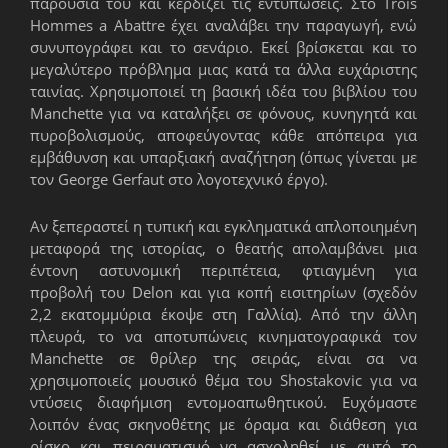
παρουσία του και κερδίζει τις εντυπώσεις. Στο Trois
Hommes a Abattre έχει αναλάβει την παραγωγή, ενώ
συνυπογράφει και το σενάριο. Εκεί βρίσκεται και το
μεγαλύτερο πρόβλημα μιας κατά τα άλλα ευχάριστης
ταινίας. Χρησιμοποιεί τη βασική ιδέα του βιβλίου του
Manchette για να καταλήξει σε φόνους, κυνηγητά και
πυροβολισμούς, αποφεύγοντας κάθε απόπειρα για
εμβάθυνση και υπαρξιακή αναζήτηση (όπως γίνεται με
τον George Gerfaut στο λογοτεχνικό έργο).
Αν ξεπεραστεί η τυπική και εγκληματικά απλοποιημένη
μεταφορά της ιστορίας, ο θεατής απολαμβάνει μια
έντονη αστυνομική περιπέτεια, φτιαγμένη για
προβολή του Delon και για κοπή εισιτηρίων (σχεδόν
2,2 εκατομμύρια έκοψε στη Γαλλία). Από την άλλη
πλευρά, το να αποτυπώνεις κινηματογραφικά τον
Manchette σε θρίλερ της σειράς, είναι σα να
χρησιμοποιείς μουσικό θέμα του Shostakovic για να
ντύσεις διαφήμιση εντομοαπωθητικού. Ευχόμαστε
λοιπόν ένας σκηνοθέτης με όραμα και διάθεση για
ρίσκο και πειραματισμό να ασχοληθεί με αυτό το