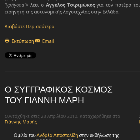
“γρήγορα”»
λέει ο
Αγγελος
Τσιριμώκος
για τον πατέρα το
εισηγητή της αστυνομικής λογοτεχνίας στην Ελλάδα.
Διαβάστε Περισσότερα
Εκτύπωση
Email
Ο ΣΥΓΓΡΑΦΙΚΌΣ ΚΌΣΜΟΣ
ΤΟΥ ΓΙΆΝΝΗ ΜΑΡΉ
Συντάχθηκε στις
28 Απριλίου 2010
. Καταχωρήθηκε στο
Γιάννης Μαρής
Ομιλία του
Ανδρέα Αποστολίδη
στην εκδήλωση της