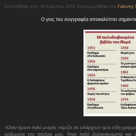
Συντάχθηκε στις
28 Απριλίου 2010
. Καταχωρήθηκε στο
Γιάννης
Ο γιος του συγγραφέα αποκαλύπτει σημαντικ
«Όταν ήμουν πολύ μικρός
νόμιζα
ότι υπάρχουν τρία είδη γραμμ
γράμματα του πατέρα μου. Ήταν πολύ δυσανάγνωστα και ό