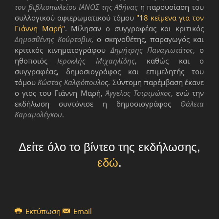
του βιβλιοπωλείου ΙΑΝΟΣ της Αθήνας
η παρουσίαση του
συλλογικού αφιερωματικού τόμου
"18 κείμενα για τον
Γιάννη Μαρή"
. Μίλησαν ο συγγραφέας και κριτικός
Δημοσθένης Κούρτοβικ
, ο σκηνοθέτης, παραγωγός και
κριτικός κινηματογράφου
Δημήτρης Παναγιωτάτος
, ο
ηθοποιός
Ιεροκλής Μιχαηλίδης
, καθώς και ο
συγγραφέας, δημοσιογράφος και επιμελητής του
τόμου
Κώστας Καλφόπουλο
ς. Σύντομη παρέμβαση έκανε
ο γιος του Γιάννη Μαρή,
Άγγελος Τσιριμώκος
, ενώ την
εκδήλωση συντόνισε η δημοσιογράφος
Θάλεια
Καραμολέγκου
.
Δείτε όλο το βίντεο της εκδήλωσης,
εδώ
.
Εκτύπωση
Email