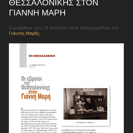
ΘΕΣΣΑΛΟΝΊΚΗΣ ΣΤΟΝ
ΓΙΆΝΝΗ ΜΑΡΉ
Συντάχθηκε στις
19 Απριλίου 2018
. Καταχωρήθηκε στο
Γιάννης Μαρής