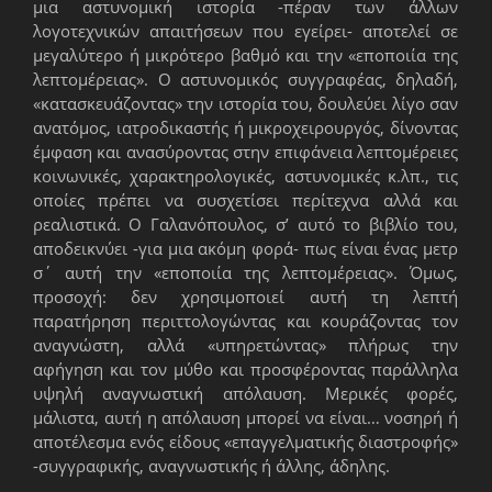
μια αστυνομική ιστορία -πέραν των άλλων
λογοτεχνικών απαιτήσεων που εγείρει- αποτελεί σε
μεγαλύτερο ή μικρότερο βαθμό και την «εποποιία της
λεπτομέρειας». Ο αστυνομικός συγγραφέας, δηλαδή,
«κατασκευάζοντας» την ιστορία του, δουλεύει λίγο σαν
ανατόμος, ιατροδικαστής ή μικροχειρουργός, δίνοντας
έμφαση και ανασύροντας στην επιφάνεια λεπτομέρειες
κοινωνικές, χαρακτηρολογικές, αστυνομικές κ.λπ., τις
οποίες πρέπει να συσχετίσει περίτεχνα αλλά και
ρεαλιστικά. Ο Γαλανόπουλος, σ’ αυτό το βιβλίο του,
αποδεικνύει -για μια ακόμη φορά- πως είναι ένας μετρ
σ΄ αυτή την «εποποιία της λεπτομέρειας». Όμως,
προσοχή: δεν χρησιμοποιεί αυτή τη λεπτή
παρατήρηση περιττολογώντας και κουράζοντας τον
αναγνώστη, αλλά «υπηρετώντας» πλήρως την
αφήγηση και τον μύθο και προσφέροντας παράλληλα
υψηλή αναγνωστική απόλαυση. Μερικές φορές,
μάλιστα, αυτή η απόλαυση μπορεί να είναι… νοσηρή ή
αποτέλεσμα ενός είδους «επαγγελματικής διαστροφής»
-συγγραφικής, αναγνωστικής ή άλλης, άδηλης.