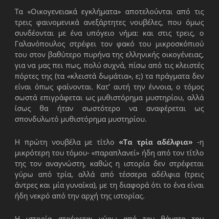
Τα «Οικογενειακά εγκλήματα» αποτελούνται από τις
τρεις φαινομενικά ανεξάρτητες νουβέλες, που όμως
συνδέονται με ένα υπόγειο νήμα: και στις τρεις, ο
Γαλανόπουλος στρέφει τον φακό του μικροσκόπιού
του στον βαθύτερο πυρήνα της ελληνικής οικογένειας,
για να μας πει πως, πολύ συχνά, πίσω από τις κλειστές
πόρτες της (τα «κλειστά δωμάτια», ε;) τα πράγματα δεν
είναι όπως φαίνονται. Κατ’ αυτή την έννοια, ο τόμος
σωστά επιγράφεται ως μυθιστόρημα μυστηρίου, αλλά
ίσως θα ήταν σωστότερο να αναφέρεται ως
σπονδυλωτό μυθιστόρημα μυστηρίου.
Η πρώτη νουβέλα με τίτλο
«Τα τρία αδέλφια»
-η
μικρότερη του τόμου- «παραπλανεί» ήδη από τον τίτλο
της τον αναγνώστη, καθώς η ιστορία δεν στρέφεται
γύρω από τρία, αλλά από τέσσερα αδέλφια (τρεις
άντρες και μία γυναίκα), με τη διαφορά ότι το ένα είναι
ήδη νεκρό από την αρχή της ιστορίας.
Η ιστορία στρέφεται γύρω από τον θάνατο του