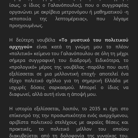
ίσως, ο ίδιος ο Γαλανόπουλος), που ο συγγραφέας
οργανώνει με ακρίβεια μετρονόμου ή μαθηματικού -η
«εποποιία της λεπτομέρειας», που λέγαμε
προηγουμένως.
Η δεύτερη νουβέλα
«Το μυστικό του πολιτικού
αρχηγού»
είναι κατά τη γνώμη μου το πλέον
«πολιτικό» κείμενο του Γαλανόπουλου σε όλη τη μέχρι
σήμερα συγγραφική του διαδρομή. Ειδικότερα, το
«προλογικό» μέρος της νουβέλας -παρόλο που αυτή
εξελίσσεται σε μια μελλοντική εποχή- αποτελεί ένα
έξοχο πολιτικό σχόλιο για τη σημερινή Ελλάδα με
ισχυρές δόσεις σαρκασμού. Μπορεί ο ίδιος να
διαφωνεί, αλλά αυτή είναι η άποψή μου.
Η ιστορία εξελίσσεται, λοιπόν, το 2035 κι έχει στο
επίκεντρό της την προσωπικότητα ενός ανερχόμενου,
αριβίστα πολιτικού στελέχους με ακραίες θέσεις και
πρακτικές, το πολιτικό μέλλον του οποίου
διακυβεύεται από τη δολοφονία της γυναίκας του.