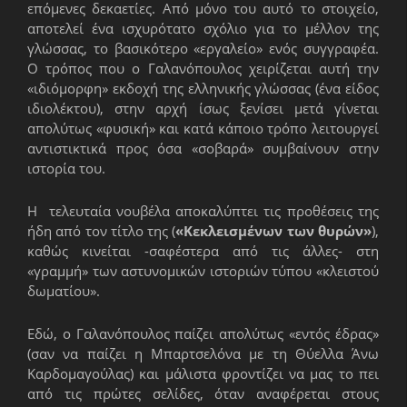
επόμενες δεκαετίες. Από μόνο του αυτό το στοιχείο,
αποτελεί ένα ισχυρότατο σχόλιο για το μέλλον της
γλώσσας, το βασικότερο «εργαλείο» ενός συγγραφέα.
Ο τρόπος που ο Γαλανόπουλος χειρίζεται αυτή την
«ιδιόμορφη» εκδοχή της ελληνικής γλώσσας (ένα είδος
ιδιολέκτου), στην αρχή ίσως ξενίσει μετά γίνεται
απολύτως «φυσική» και κατά κάποιο τρόπο λειτουργεί
αντιστικτικά προς όσα «σοβαρά» συμβαίνουν στην
ιστορία του.
Η τελευταία νουβέλα αποκαλύπτει τις προθέσεις της
ήδη από τον τίτλο της (
«Κεκλεισμένων των θυρών»
),
καθώς κινείται -σαφέστερα από τις άλλες- στη
«γραμμή» των αστυνομικών ιστοριών τύπου «κλειστού
δωματίου».
Εδώ, ο Γαλανόπουλος παίζει απολύτως «εντός έδρας»
(σαν να παίζει η Μπαρτσελόνα με τη Θύελλα Άνω
Καρδομαγούλας) και μάλιστα φροντίζει να μας το πει
από τις πρώτες σελίδες, όταν αναφέρεται στους