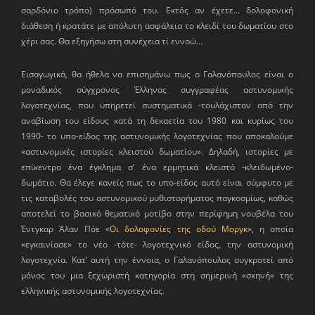
σαρδόνιο τρόπο) πρόσωπό του. Εκτός αν έχετε… δολοφονική
διάθεση ή κρατάτε με απόλυτη ασφάλεια το κλειδί του δωματίου στο
χέρι σας. Θα εξηγήσω στη συνέχεια τί εννοώ…
Εισαγωγικά, θα ήθελα να επισημάνω πως ο Γαλανόπουλος είναι ο
μοναδικός σύγχρονος Έλληνας συγγραφέας αστυνομικής
λογοτεχνίας, που υπηρετεί συστηματικά -τουλάχιστον από την
αναβίωση του είδους κατά τη δεκαετία του 1980 και κυρίως του
1990- το υπο-είδος της αστυνομικής λογοτεχνίας που αποκαλούμε
«αστυνομικές ιστορίες κλειστού δωματίου». Δηλαδή, ιστορίες με
επίκεντρο ένα έγκλημα σ’ ένα ερμητικά κλειστό -κλειδωμένο-
δωμάτιο. Θα έλεγε κανείς πως το υπο-είδος αυτό είναι σύμφυτο με
τις καταβολές του αστυνομικού μυθιστορήματος παγκοσμίως, καθώς
αποτελεί το βασικό θεματικό μοτίβο στην περίφημη νουβέλα του
Έντγκαρ Άλαν Πόε «
Οι δολοφονίες της οδού Μοργκ
», η οποία
«εγκαινίασε» το νέο -τότε- λογοτεχνικό είδος, την αστυνομική
λογοτεχνία. Κατ’ αυτή την έννοια, ο Γαλανόπουλος συγκροτεί από
μόνος του μια ξεχωριστή κατηγορία στη σημερινή «σκηνή» της
ελληνικής αστυνομικής λογοτεχνίας.