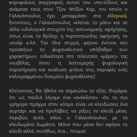
κορυφαίους συγγραφείς αυτού του υπο-είδους και
ανάμεσα τους στον Τζον Ντίξον Καρ, τον οποίο ο
Γαλανόπουλος έχει μεταφράσει στα
ελληνικά
.
Εντούτοις, ο Γαλανόπουλος «κλείνει το μάτι» και σε
άλλα ειδολογικά στοιχεία της αστυνομικής αφήγησης,
όπως είναι το θρίλερ, η περιπετειώδης αφήγηση, το
νουάρ κ.λπ. Την ίδια στιγμή, φέρνει έντονα στο
προσκήνιο το ψυχαναλυτικό υπόβαθρο των
χαρακτήρων, ειδικότερα στο τελευταίο «μέρος» της
νουβέλας, όπου η λεπτομερής ψυχολογική
παρατήρηση και ανάλυση φτάνει στις παρυφές ενός
καλογραμμένου δοκιμίου ψυχανάλυσης!
Κλείνοντας, θα ήθελα να σημειώσω το εξής: Θυμάμαι
ότι ως παιδιά λέγαμε ένα «ανέκδοτο» -ότι το πιο
γρήγορο πράγμα στον κόσμο είναι να κλειδώσεις ένα
συρτάρι και να προλάβεις να ρίξεις το κλειδί μέσα.
Ακριβώς αυτό, κάνει ο Γαλανόπουλος με τα
κλειδωμένα δωμάτια. Μόνο που μέσα δεν αφήνει το
κλειδί αλλά, συνήθως, ένα… πτώμα!