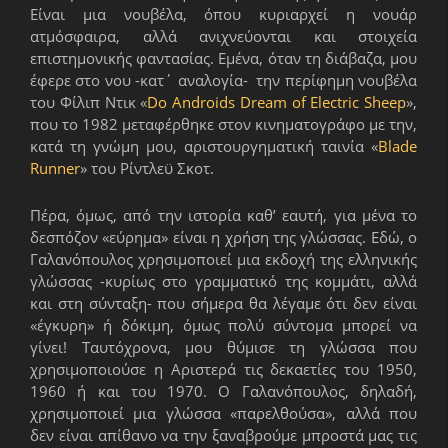
Είναι μια νουβέλα, όπου κυριαρχεί η νουάρ
ατμόσφαιρα, αλλά ανιχνεύονται και στοιχεία
επιστημονικής φαντασίας. Εμένα, όταν τη διάβαζα, μου
έφερε στο νου -κατ΄ αναλογία- την περίφημη νουβέλα
του Φίλιπ Ντικ «
Do Androids Dream of Electric Sheep
»,
που το 1982 μεταφέρθηκε στον κινηματογράφο με την,
κατά τη γνώμη μου, αριστουργηματική ταινία «
Blade
Runner
» του Ρίντλεϋ Σκοτ.
Πέρα, όμως, από την ιστορία καθ’ εαυτή, για μένα το
δεσπόζον «εύρημα» είναι η χρήση της γλώσσας. Εδώ, ο
Γαλανόπουλος χρησιμοποιεί μια εκδοχή της ελληνικής
γλώσσας -κυρίως στο γραμματικό της κομμάτι, αλλά
και στη σύνταξη- που σήμερα θα λέγαμε ότι δεν είναι
«έγκυρη» ή δόκιμη, όμως πολύ σύντομα μπορεί να
γίνει! Ταυτόχρονα, μου θύμισε τη γλώσσα που
χρησιμοποιούσε η Αριστερά τις δεκαετίες του 1950,
1960 ή και του 1970. Ο Γαλανόπουλος, δηλαδή,
χρησιμοποιεί μια γλώσσα «παρελθούσα», αλλά που
δεν είναι απίθανο να την ξαναβρούμε μπροστά μας τις