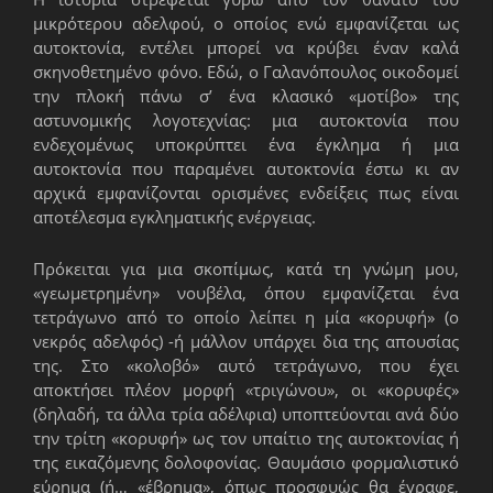
μικρότερου αδελφού, ο οποίος ενώ εμφανίζεται ως
αυτοκτονία, εντέλει μπορεί να κρύβει έναν καλά
σκηνοθετημένο φόνο. Εδώ, ο Γαλανόπουλος οικοδομεί
την πλοκή πάνω σ’ ένα κλασικό «μοτίβο» της
αστυνομικής λογοτεχνίας: μια αυτοκτονία που
ενδεχομένως υποκρύπτει ένα έγκλημα ή μια
αυτοκτονία που παραμένει αυτοκτονία έστω κι αν
αρχικά εμφανίζονται ορισμένες ενδείξεις πως είναι
αποτέλεσμα εγκληματικής ενέργειας.
Πρόκειται για μια σκοπίμως, κατά τη γνώμη μου,
«γεωμετρημένη» νουβέλα, όπου εμφανίζεται ένα
τετράγωνο από το οποίο λείπει η μία «κορυφή» (ο
νεκρός αδελφός) -ή μάλλον υπάρχει δια της απουσίας
της. Στο «κολοβό» αυτό τετράγωνο, που έχει
αποκτήσει πλέον μορφή «τριγώνου», οι «κορυφές»
(δηλαδή, τα άλλα τρία αδέλφια) υποπτεύονται ανά δύο
την τρίτη «κορυφή» ως τον υπαίτιο της αυτοκτονίας ή
της εικαζόμενης δολοφονίας. Θαυμάσιο φορμαλιστικό
εύρημα (ή… «έβρημα», όπως προσφυώς θα έγραφε,