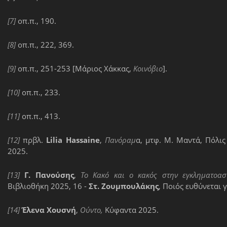
[7]
οπ.π., 190.
[8]
οπ.π., 222, 369.
[9]
οπ.π., 251-253 [Μάριος Χάκκας,
Κοινόβιο
].
[10]
οπ.π., 233.
[11]
οπ.π., 413.
[12]
πρβλ.
Lilia
Hassaine
,
Πανόραμ
α, μτφ. Μ. Μαντά, Πόλι
2025.
[13]
Γ. Πανούσης
,
Το Κακό και ο κακός στην εγκληματοα
Βιβλιοθήκη 2025, 16 -
Στ. Ζουμπουλάκης
, Ποιός ευθύνεται 
[14]
Έλενα Χουσνή
,
Ούντο,
Κύφαντα 2025.