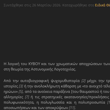
Συντάχθηκε στις
26 Μαρτίου 2026
. Καταχωρήθηκε στο
Ειδικά Θ
Η λογική του ΚΥΒΟΥ και των χρωματικών αποχρώσεων τω
στη θεωρία της Αστυνομικής Λογοτεχνίας.
Από την αυτοβιογραφική ψυχομυθιστορία
[2]
μέχρι την τρ
ιστορίες
[3]
ή την ανολοκλήρωτη κάθαρση με «το ανοιχτό τέλ
ηρώων»
[5]
, από τα ανοίκεια παράξενα [του θαυμαστού ή το
αλληγορίες
[7]
ή τις στρατηγικές ακατανοησίες/προκλήσει
πολυφωνικότητα, η πολυγλωσσία και η πολυπροσωπία
[
αποσιωπήσεων και των αποκρύψεων
[11]
.