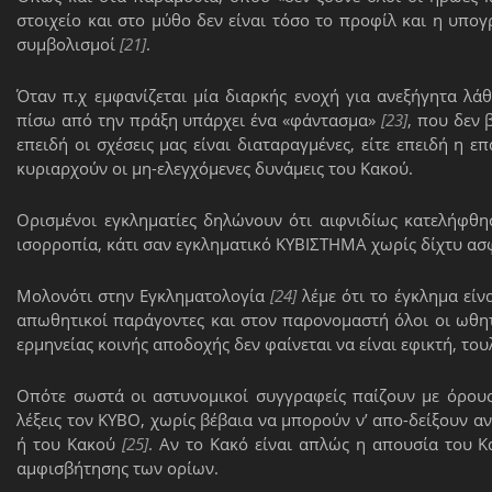
στοιχείο και στο μύθο δεν είναι τόσο το προφίλ και η υπ
συμβολισμοί
[21]
.
Όταν π.χ εμφανίζεται μία διαρκής ενοχή για ανεξήγητα λά
πίσω από την πράξη υπάρχει ένα «φάντασμα»
[23]
, που δεν 
επειδή οι σχέσεις μας είναι διαταραγμένες, είτε επειδή η ε
κυριαρχούν οι μη-ελεγχόμενες δυνάμεις του Κακού.
Ορισμένοι εγκληματίες δηλώνουν ότι αιφνιδίως κατελήφθη
ισορροπία, κάτι σαν εγκληματικό ΚΥΒΙΣΤΗΜΑ χωρίς δίχτυ ασ
Μολονότι στην Εγκληματολογία
[24]
λέμε ότι το έγκλημα είν
απωθητικοί παράγοντες και στον παρονομαστή όλοι οι ωθητ
ερμηνείας κοινής αποδοχής δεν φαίνεται να είναι εφικτή, το
Οπότε σωστά οι αστυνομικοί συγγραφείς παίζουν με όρου
λέξεις τον ΚΥΒΟ, χωρίς βέβαια να μπορούν ν’ απο-δείξουν α
ή του Κακού
[25]
. Αν το Κακό είναι απλώς η απουσία του Κα
αμφισβήτησης των ορίων.