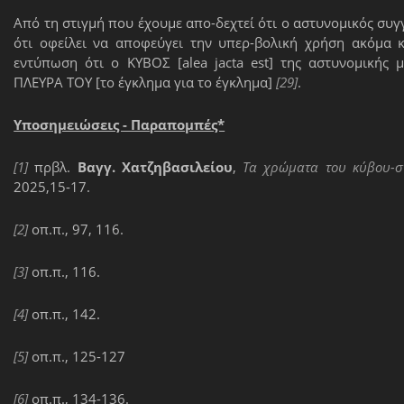
Από τη στιγμή που έχουμε απο-δεχτεί ότι ο αστυνομικός συ
ότι οφείλει να αποφεύγει την υπερ-βολική χρήση ακόμα 
εντύπωση ότι ο ΚΥΒΟΣ [alea jacta est] της αστυνομικής
ΠΛΕΥΡΑ ΤΟΥ [το έγκλημα για το έγκλημα]
[29]
.
Υποσημειώσεις - Παραπομπές*
[1]
πρβλ.
Βαγγ. Χατζηβασιλείου
,
Τα χρώματα του κύβου-στ
2025,15-17.
[2]
οπ.π., 97, 116.
[3]
οπ.π., 116.
[4]
οπ.π., 142.
[5]
οπ.π., 125-127
[6]
οπ.π., 134-136.