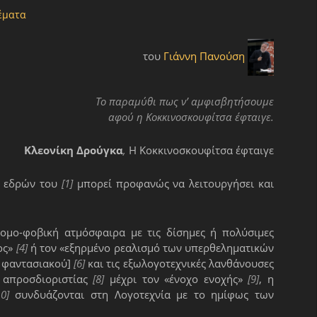
έματα
του
Γιάννη Πανούση
Το παραμύθι πως ν’ αμφισβητήσουμε
αφού η Κοκκινοσκουφίτσα έφταιγε.
Κλεονίκη Δρούγκα
,
Η Κοκκινοσκουφίτσα έφταιγε
ν εδρών του
[1]
μπορεί προφανώς να λειτουργήσει και
ομο-φοβική ατμόσφαιρα με τις δίσημες ή πολύσιμες
ος»
[4]
ή τον «εξηρμένο ρεαλισμό των υπερθεληματικών
υ φαντασιακού]
[6]
και τις εξωλογοτεχνικές λανθάνουσες
ς απροσδιοριστίας
[8]
μέχρι τον «ένοχο ενοχής»
[9]
, η
10]
συνδυάζονται στη Λογοτεχνία με το ημίφως των