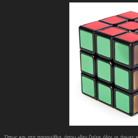
Όπως και στα παραμύθια, όπου «δεν ζούνε όλοι οι ήρωες 