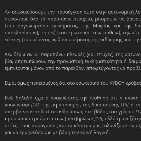
Αν εξειδικεύσουμε την προσέγγιση αυτή στην αστυνομική λ
συναντάμε όλα τα παραπάνω στοιχεία, μπορούμε να βάψουμ
[του οργανωμένου εγκλήματος, της Μαφίας και της δια
αποκλινόντων], τη
ροζ
[του έρωτα και των παθών], την
κίτρ
κόκκινη
[του ρέοντος άφθονου αίματος της εκδίκησης] και τη
Δεν ξέρω αν οι παραπάνω πλευρές [και πτυχές] της αστυν
βία, αποτυπώνουν την πραγματική εγκληματικότητα ή δαιμο
εμπνέονται μόνον από το παρελθόν, αποφεύγοντας να προβ
Είμαι όμως πεπεισμένος ότι στο εσωτερικό του ΚΥΒΟΥ κρύβε
Ενώ δηλαδή έχει ο αναγνώστης την αίσθηση ότι η πλοκή 
κοινωνίας»
[14]
, της μη-απονομής της δικαιοσύνης
[15]
ή τη
υπερβαίνουν καθετί το ανθρώπινο, στο βάθος του γρίφου
[1
προσωπικά τραύματα των [αντι]ηρώων
[19]
, αλλά η αναζήτη
αιτίες, τους παράγοντες και τα κίνητρα μας ταλανίζουν
«οι π
και να ερμηνεύσουμε με βάση την κοινή λογική.