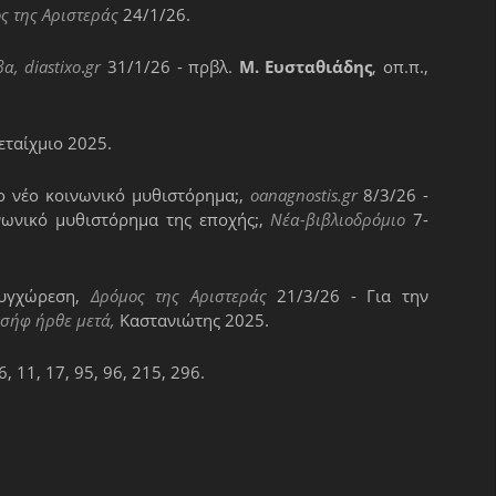
ς της Αριστεράς
24/1/26.
βα,
diastixo
.
gr
31/1/26 - πρβλ.
Μ. Ευσταθιάδης
, οπ.π.,
Μεταίχμιο 2025.
το νέο κοινωνικό μυθιστόρημα;,
oanagnostis
.
gr
8/3/26 -
ινωνικό μυθιστόρημα της εποχής;,
Νέα-βιβλιοδρόμιο
7-
συγχώρεση,
Δρόμος της Αριστεράς
21/3/26 - Για την
ωσήφ ήρθε μετά,
Καστανιώτης 2025.
 11, 17, 95, 96, 215, 296.