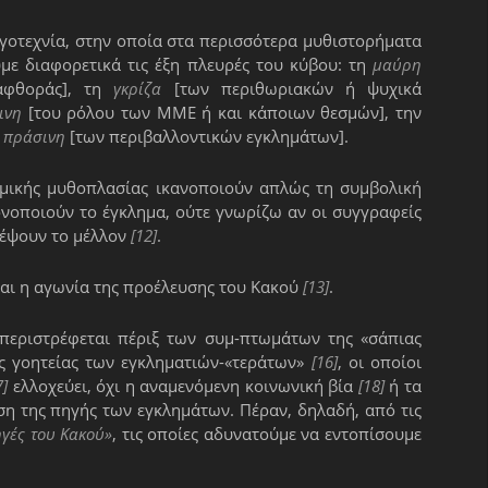
ογοτεχνία, στην οποία στα περισσότερα μυθιστορήματα
ε διαφορετικά τις έξη πλευρές του κύβου: τη
μαύρη
φθοράς], τη
γκρίζα
[των περιθωριακών ή ψυχικά
ινη
[του ρόλου των ΜΜΕ ή και κάποιων θεσμών], την
ν
πράσινη
[των περιβαλλοντικών εγκλημάτων].
ομικής μυθοπλασίας ικανοποιούν απλώς τη συμβολική
νοποιούν το έγκλημα, ούτε γνωρίζω αν οι συγγραφείς
λέψουν το μέλλον
[12]
.
ται η αγωνία της προέλευσης του Κακού
[13]
.
περιστρέφεται πέριξ των συμ-πτωμάτων της «σάπιας
ς γοητείας των εγκληματιών-«τεράτων»
[16]
, οι οποίοι
7]
ελλοχεύει, όχι η αναμενόμενη κοινωνική βία
[18]
ή τα
ση της πηγής των εγκλημάτων. Πέραν, δηλαδή, από τις
ηγές του Κακού»
, τις οποίες αδυνατούμε να εντοπίσουμε