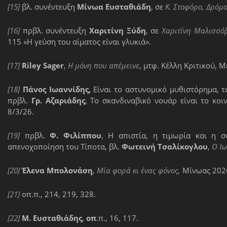
[15]
βλ. συνέντευξη
Μίνωα Ευσταθιάδη
, σε
Κ. Στοφόρο, Δρόμο
[16]
πρβλ. συνέντευξη
Χαριτίνη Ξύδη
, σε
Χαριτίνη Μαλισσό
115 «Η γεύση του αίματος είναι γλυκιά».
[17]
Riley
Sager
,
Η μόνη που απέμεινε
, μτφ. Κέλλη Κριτικού, 
[18]
Πάνος Ιωαννίδης,
Είναι το αστυνομικό μυθιστόρημα, 
πρβλ.
Γρ. Αζαριάδης
, Το σκανδιναβικό νουάρ είναι το κο
8/3/26.
[19]
πρβλ.
Φ. Φιλίππου
, Η απιστία, η τιμωρία και η 
απενοχοποίηση του Τίποτα, βλ.
Φωτεινή Τσαλίκογλου
,
Ο Ι
[20]
Έλενα Μπολονάση
,
Μία φορά κι ένας φόνος,
Μίνωας 2026,
[21]
οπ.π., 214, 219, 328.
[22]
Μ. Ευσταθιάδης
,
οπ
.π., 16, 117.