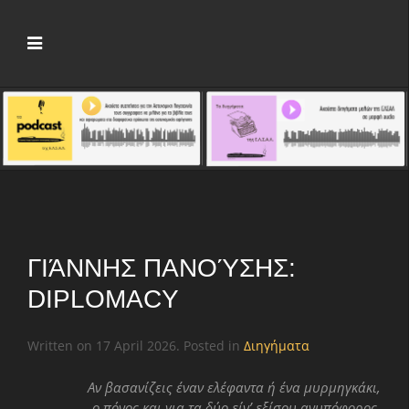
ΓΙΆΝΝΗΣ ΠΑΝΟΎΣΗΣ:
DIPLOMACY
Written on
17 April 2026
. Posted in
Διηγήματα
Αν βασανίζεις έναν ελέφαντα ή ένα μυρμηγκάκι,
ο πόνος και για τα δύο είν’ εξίσου ανυπόφορος.