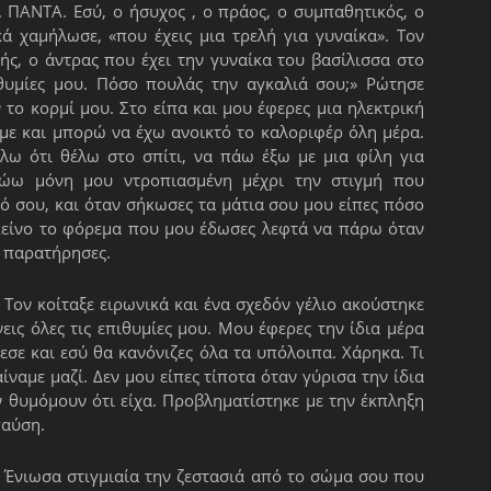
ς. ΠΑΝΤΑ. Εσύ, ο ήσυχος , ο πράος, ο συμπαθητικός, ο
ά χαμήλωσε, «που έχεις μια τρελή για γυναίκα». Τον
ής, ο άντρας που έχει την γυναίκα του βασίλισσα στο
ιθυμίες μου. Πόσο πουλάς την αγκαλιά σου;» Ρώτησε
 το κορμί μου. Στο είπα και μου έφερες μια ηλεκτρική
υμε και μπορώ να έχω ανοικτό το καλοριφέρ όλη μέρα.
λω ότι θέλω στο σπίτι, να πάω έξω με μια φίλη για
ώω μόνη μου ντροπιασμένη μέχρι την στιγμή που
ό σου, και όταν σήκωσες τα μάτια σου μου είπες πόσο
κείνο το φόρεμα που μου έδωσες λεφτά να πάρω όταν
το παρατήρησες.
Τον κοίταξε ειρωνικά και ένα σχεδόν γέλιο ακούστηκε
ις όλες τις επιθυμίες μου. Μου έφερες την ίδια μέρα
σε και εσύ θα κανόνιζες όλα τα υπόλοιπα. Χάρηκα. Τι
ίναμε μαζί. Δεν μου είπες τίποτα όταν γύρισα την ίδια
 θυμόμουν ότι είχα. Προβληματίστηκε με την έκπληξη
παύση.
. Ένιωσα στιγμιαία την ζεστασιά από το σώμα σου που