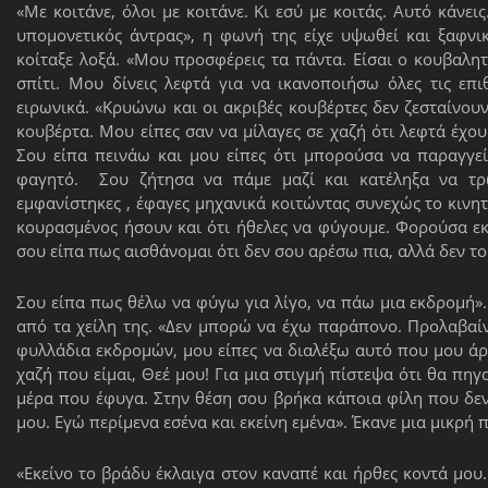
«Με κοιτάνε, όλοι με κοιτάνε. Κι εσύ με κοιτάς. Αυτό κάνει
υπομονετικός άντρας», η φωνή της είχε υψωθεί και ξαφνικ
κοίταξε λοξά. «Μου προσφέρεις τα πάντα. Είσαι ο κουβαλητ
σπίτι. Μου δίνεις λεφτά για να ικανοποιήσω όλες τις επ
ειρωνικά. «Κρυώνω και οι ακριβές κουβέρτες δεν ζεσταίνουν
κουβέρτα. Μου είπες σαν να μίλαγες σε χαζή ότι λεφτά έχο
Σου είπα πεινάω και μου είπες ότι μπορούσα να παραγγεί
φαγητό. Σου ζήτησα να πάμε μαζί και κατέληξα να τρ
εμφανίστηκες , έφαγες μηχανικά κοιτώντας συνεχώς το κινητ
κουρασμένος ήσουν και ότι ήθελες να φύγουμε. Φορούσα ε
σου είπα πως αισθάνομαι ότι δεν σου αρέσω πια, αλλά δεν 
Σου είπα πως θέλω να φύγω για λίγο, να πάω μια εκδρομή». 
από τα χείλη της. «Δεν μπορώ να έχω παράπονο. Προλαβαίνε
φυλλάδια εκδρομών, μου είπες να διαλέξω αυτό που μου άρε
χαζή που είμαι, Θεέ μου! Για μια στιγμή πίστεψα ότι θα πηγα
μέρα που έφυγα. Στην θέση σου βρήκα κάποια φίλη που δεν
μου. Εγώ περίμενα εσένα και εκείνη εμένα». Έκανε μια μικρή 
«Εκείνο το βράδυ έκλαιγα στον καναπέ και ήρθες κοντά μου