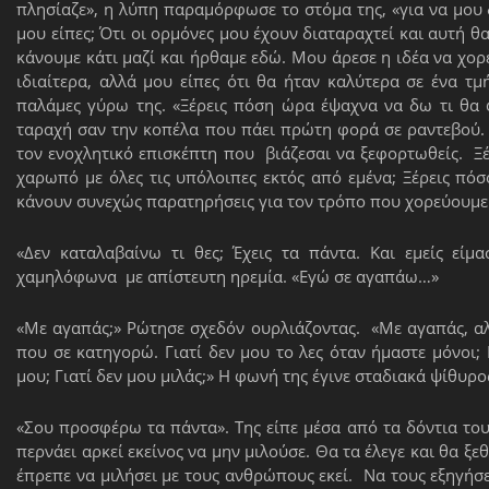
πλησίαζε», η λύπη παραμόρφωσε το στόμα της, «για να μου
μου είπες; Ότι οι ορμόνες μου έχουν διαταραχτεί και αυτή θα
κάνουμε κάτι μαζί και ήρθαμε εδώ. Μου άρεσε η ιδέα να χορ
ιδιαίτερα, αλλά μου είπες ότι θα ήταν καλύτερα σε ένα τμ
παλάμες γύρω της. «Ξέρεις πόση ώρα έψαχνα να δω τι θα 
ταραχή σαν την κοπέλα που πάει πρώτη φορά σε ραντεβού. 
τον ενοχλητικό επισκέπτη που βιάζεσαι να ξεφορτωθείς. Ξ
χαρωπό με όλες τις υπόλοιπες εκτός από εμένα; Ξέρεις πό
κάνουν συνεχώς παρατηρήσεις για τον τρόπο που χορεύουμε ό
«Δεν καταλαβαίνω τι θες; Έχεις τα πάντα. Και εμείς είμα
χαμηλόφωνα με απίστευτη ηρεμία. «Εγώ σε αγαπάω…»
«Με αγαπάς;» Ρώτησε σχεδόν ουρλιάζοντας. «Με αγαπάς, αλ
που σε κατηγορώ. Γιατί δεν μου το λες όταν ήμαστε μόνοι; Γ
μου; Γιατί δεν μου μιλάς;» Η φωνή της έγινε σταδιακά ψίθυρος
«Σου προσφέρω τα πάντα». Της είπε μέσα από τα δόντια του
περνάει αρκεί εκείνος να μην μιλούσε. Θα τα έλεγε και θα ξ
έπρεπε να μιλήσει με τους ανθρώπους εκεί. Να τους εξηγήσει