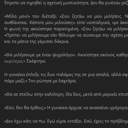
Έπρεπε να τηρηθεί η σχετική μυστικότητα. Δεν θα γινόταν ρεζί
«Μίλα μου!» τον διέταξε. «Σου ζητάω να μου μιλήσεις. Να
αισθάνεσαι. Κάποτε μου μιλούσες», είπε νοσταλγικά, «με άκο
Η φωνή της ακούστηκε παρατημένη. «Σου ζητάω να μιλήσου
«Πρέπει να μιλήσουμε εάν θέλουμε να σώσουμε την σχέση μα
και τα μάτια της γέμισαν δάκρια.
«Θα μιλήσουμε με έναν ψυχολόγο». Ακούστηκε εκείνος καθη
νωρίτερα;»
Σκέφτηκε.
Η γυναίκα έπλεξε τις δυο παλάμες της σε μια απαλά, αλλά σ
πάμε μαζί;» Τον ρώτησε με λαχτάρα.
«Θα σε στείλω στην καλύτερη. Θα δεις, μετά από μερικές επισ
«Εσύ, δεν θα έρθεις;» Η γυναίκα άρχισε να ανασαίνει γρήγορα
«Δεν έχω κάτι να πω. Εγώ είμαι εντάξει. Εσύ, έχεις το πρόβλημ