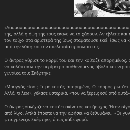
«Αααααααααααααααααααααααααααααααααααααααααααααααα
της, αλλά η όψη της τους έκανε να τα χάσουν. Αν έβλεπε και
τον τοίχο στα αριστερά της ίσως σταματούσε εκεί, ίσως να
από την λύπη και την απελπισία πρόσωπο της.
Ο άντρας γύρισε το κορμί του και την κοίταξε απορημένος, 
να καλύπτουν την περίμετρο αισθανόμενος άβολα και ντροπι
γυναίκα του; Σκέφτηκε.
«Μουγγός είσαι; Τι με κοιτάς απορημένα; Ο κόσμος ρωτάει. 
Αλλά, τι λέω», γέλασε υστερικά, «που να ξέρεις εσύ από αυτά»
Ο άντρας συνέχιζε να κοιτάει ακίνητος και ήσυχος. Ήταν σίγ
από λίγο. Απλά έπρεπε να την αφήσει να ξεθυμάνει. «Οι γυναί
φτιαγμένες». Σκέφτηκε, όπως κάθε φορά.