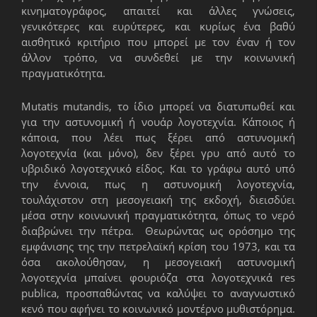
κινηματογράφος, απαιτεί και άλλες γνώσεις,
γενικότερες και ευρύτερες, και κυρίως ένα βαθύ
αισθητικό κριτήριο που μπορεί με τον έναν ή τον
άλλον τρόπο, να συνδεθεί με την κοινωνική
πραγματικότητα.
Mutatis mutandis, το ίδιο μπορεί να διατυπωθεί και
για την αστυνομική ή νουάρ λογοτεχνία. Κάποιος ή
κάποια, που λέει πως ξέρει από αστυνομική
λογοτεχνία (και μόνο), δεν ξέρει γρυ από αυτό το
υβριδικό λογοτεχνικό είδος. Και το γράφω αυτό υπό
την έννοια, πως η αστυνομική λογοτεχνία,
τουλάχιστον στη μεσογειακή της εκδοχή, διεισδύει
μέσα στην κοινωνική πραγματικότητα, όπως το νερό
διαβρώνει την πέτρα. Θεωρώντας ως ορόσημο της
εμφάνισης της την πετρελαϊκή κρίση του 1973, και τα
όσα ακολούθησαν, η μεσογειακή αστυνομική
λογοτεχνία μπαίνει φουριόζα στα λογοτεχνικά res
publica, προσπαθώντας να καλύψει το αναγνωστικό
κενό που αφήνει το κοινωνικό μοντέρνο μυθιστόρημα.