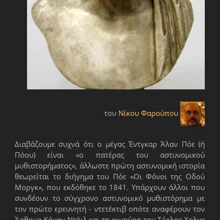
του
Νίκου Φαρούπου
Διαβάζουμε συχνά ότι ο μέγας Έντγκαρ Άλαν Πόε (ή
Πόου) είναι «ο πατέρας του αστυνομικού
μυθιστορήματος», άλλωστε πρώτη αστυνομική ιστορία
θεωρείται το διήγημα του Πόε «Οι Φόνοι της Οδού
Μοργκ», που εκδόθηκε το 1841. Υπάρχουν άλλοι που
συνδέουν το σύγχρονο αστυνομικό μυθιστόρημα με
τον πρώτο ερευνητή - ντετέκτιβ οπότε αναφέρουν τον
Άρθουρ Κόναν Ντόιλ και τη φιγούρα του Σέρλοκ Χολμς