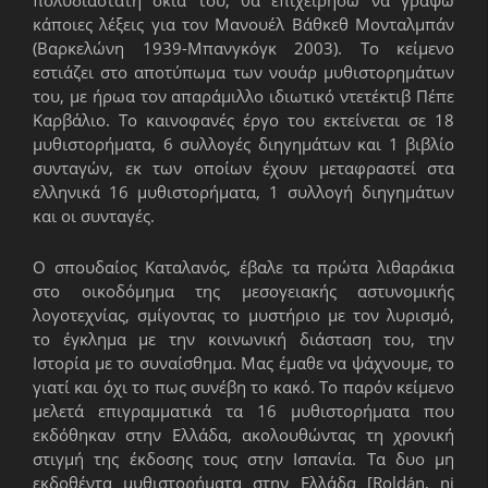
κάποιες λέξεις για τον Μανουέλ Βάθκεθ Μονταλμπάν
(Βαρκελώνη 1939-Μπανγκόγκ 2003). Το κείμενο
εστιάζει στο αποτύπωμα των νουάρ μυθιστορημάτων
του, με ήρωα τον απαράμιλλο ιδιωτικό ντετέκτιβ Πέπε
Καρβάλιο. Το καινοφανές έργο του εκτείνεται σε 18
μυθιστορήματα, 6 συλλογές διηγημάτων και 1 βιβλίο
συνταγών, εκ των οποίων έχουν μεταφραστεί στα
ελληνικά 16 μυθιστορήματα, 1 συλλογή διηγημάτων
και οι συνταγές.
Ο σπουδαίος Καταλανός, έβαλε τα πρώτα λιθαράκια
στο οικοδόμημα της μεσογειακής αστυνομικής
λογοτεχνίας, σμίγοντας το μυστήριο με τον λυρισμό,
το έγκλημα με την κοινωνική διάσταση του, την
Ιστορία με το συναίσθημα. Μας έμαθε να ψάχνουμε, το
γιατί και όχι το πως συνέβη το κακό. Το παρόν κείμενο
μελετά επιγραμματικά τα 16 μυθιστορήματα που
εκδόθηκαν στην Ελλάδα, ακολουθώντας τη χρονική
στιγμή της έκδοσης τους στην Ισπανία. Τα δυο μη
εκδοθέντα μυθιστορήματα στην Ελλάδα [Roldán, ni